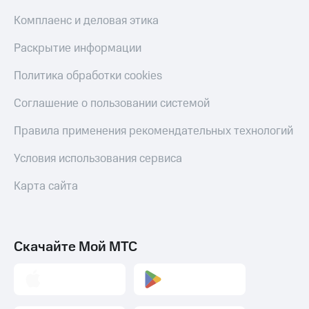
С картой
с карты
МТС
МТС Деньги
Комплаенс и деловая этика
Деньги
МТС
Обзоры
Раскрытие информации
Накопления
товаров
Политика обработки cookies
Откладывайте
Скидки
деньги
до 40%
Соглашение о пользовании системой
и получайте
на смартфоны
доход 15%
Правила применения рекомендательных технологий
Платежи
при
и
покупке
Условия использования сервиса
переводы
со связью
МТС
Карта сайта
Пополнить
номер
МТС
Настройки
Скачайте Мой МТС
автоплатежа
Пополнить
номер
другого