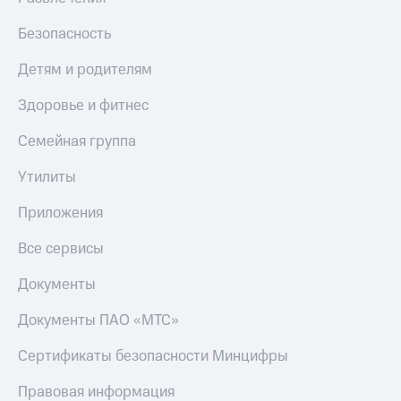
МТС
Live
Деньги
Безопасность
МТС
Гудок
Накопления
Детям и родителям
Мой
Откладывайте
МТС
Здоровье и фитнес
деньги
и получайте
Все
Семейная группа
доход 15%
приложения
Акции
Финансы
Утилиты
Условия
Инвестиции
пополнения
Приложения
Получайте
Скидка
доход
Все сервисы
30%
онлайн
на связь
Страхование
Документы
Покупка
Тарифы
Документы ПАО «МТС»
полисов
RED,
онлайн
РИИЛ
Сертификаты безопасности Минцифры
Скидка 30%
и МТС Супер
на связь
дешевле
Правовая информация
при оплате