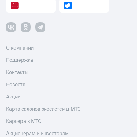
оператора
Оплата
интернета
и
ТВ
Переводы
О компании
с
телефона
Поддержка
на карту
Контакты
МТС Pay
Новости
Оплата
по QR-
Акции
коду
за границей
Карта салонов экосистемы МТС
тернет-магазин
Карьера в МТС
Смартфоны
Акционерам и инвесторам
Наушники