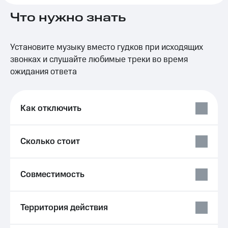
на связь
Что нужно знать
Роуминг
Тарифы
RED,
Семейная
Установите музыку вместо гудков при исходящих
РИИЛ
группа
и МТС
звонках и слушайте любимые треки во время
Супер
ожидания ответа
Заказать
дешевле
SIM-
при
карту
оплате
с карты
Как отключить
Оформить
МТС
eSIM
Деньги
Сколько стоит
SIM-
Выберите
карта
и подключите
для
ТВ
иностранцев
с выгодным
Совместимость
тарифом
Оформить
чистый
Тарифы
Территория действия
номер
Интернет,