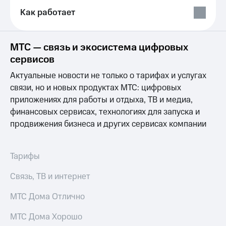
Выбрать
ТВ и телефон
красивый
Как работает
для дома
номер
Услуги
Заменить
МТС — связь и экосистема цифровых
SIM-
Личный
сервисов
карту
кабинет
интернета
Актуальные новости не только о тарифах и услугах
Перейти
и
связи, но и новых продуктах МТС: цифровых
на
ТВ
eSIM
Личный
приложениях для работы и отдыха, ТВ и медиа,
кабинет
финансовых сервисах, технологиях для запуска и
Для дома
спутникового
продвижения бизнеса и других сервисах компании
Выберите
ТВ
и подключите
Скачать
ТВ
приложение
с выгодным
Тарифы
Мой
тарифом
МТС
Акции
Связь, ТВ и интернет
Тарифы
Интернет,
МТС Дома Отлично
ТВ и телефон
Видеонаблюдение
для дома
для дома
МТС Дома Хорошо