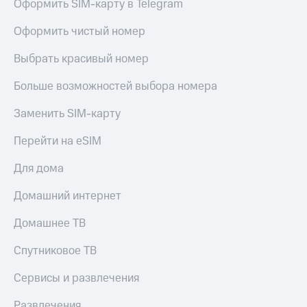
Оформить SIM-карту в Telegram
Live
Безопасность
Гудок
Оформить чистый номер
Финансы
Мой
Выбрать красивый номер
Детям
МТС
и родителям
Больше возможностей выбора номера
Все
Здоровье
приложения
и фитнес
Заменить SIM-карту
Инвестиции
Приложения
Перейти на eSIM
от МТС
Получайте
Для дома
доход
Акции
онлайн
Домашний интернет
Страхование
Приложения
КИОН
Домашнее ТВ
Покупка
полисов
КИОН
Спутниковое ТВ
онлайн
Музыка
Скидка 30%
на связь
Сервисы и развлечения
КИОН
Строки
С картой
Развлечения