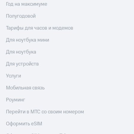
Сертификаты
Год на максимуме
Подписка
безопасности
на гигабайты
Полугодовой
интернета,
Всё
фильмы,
под
Тарифы для часов и модемов
музыка
рукой
и многое
в Мой МТС
Для ноутбука мини
другое
Семейная
Посмотрите,
Для ноутбука
группа
что
полезного
Скидка
Для устройств
есть
на тарифы,
в нашем
общие
Услуги
приложении
подписки
и услуги,
Мобильная связь
КИОН
доступ
к геолокации
Роуминг
КИОН
Кино,
Музыка
музыка,
Перейти в МТС со своим номером
книги
КИОН
и не
Оформить eSIM
Строки
только