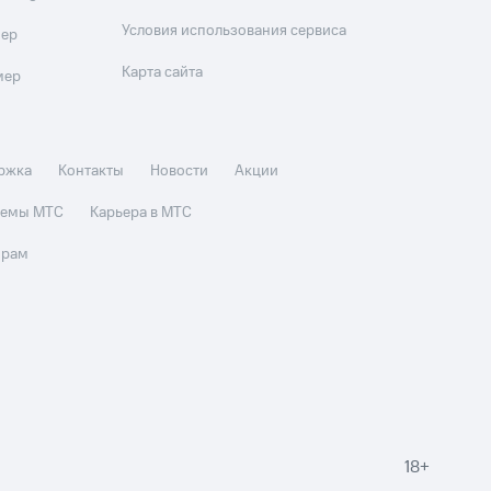
Условия использования сервиса
мер
Карта сайта
мер
ржка
Контакты
Новости
Акции
стемы МТС
Карьера в МТС
орам
18+