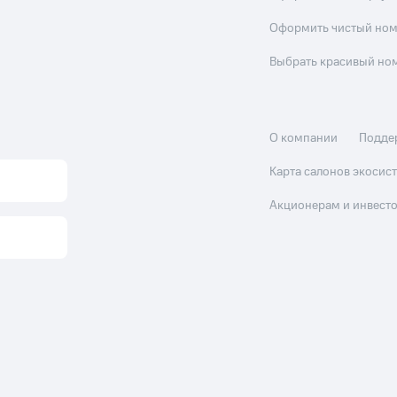
Оформить чистый но
Выбрать красивый но
О компании
Подде
Карта салонов экоси
Акционерам и инвест