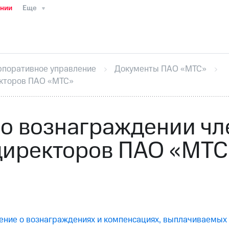
ании
Еще
ТС
Пресс-релизы
МТС о технологиях
ТС
История компании
Руководство региона
Правова
стижения
Интервью
Финансовая отчетность
Конта
рпоративное управление
Документы ПАО «МТС»
тивный секретарь
Раскрытие информации
Информа
екторов ПАО «МТС»
ный кабинет акционера
Акционерный капитал
Конт
Порядок выкупа акций
Дивиденды
Рынок облигаци
 погашении именных облигаций
Другое
Регистрато
о вознаграждении чл
директоров ПАО «МТС
ение о вознаграждениях и компенсациях, выплачиваемых