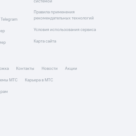
системой
Правила применения
рекомендательных технологий
 Telegram
Условия использования сервиса
мер
Карта сайта
мер
ржка
Контакты
Новости
Акции
стемы МТС
Карьера в МТС
орам