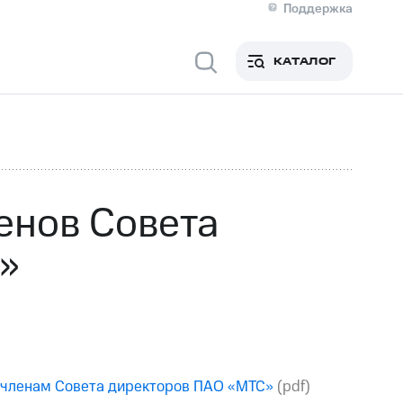
Поддержка
О МТС
я информация
Контакты
КАТАЛОГ
Медиа-центр
кты
Новости в регионе
Инвесторам и акционерам
ция акционерам
Документы
роль и аудит
Рынок акций
й
Описание
р
Реквизиты
Контакты
енов Совета
Устойчивое развитие
Комплаенс и деловая этика
»
На главную
 членам Совета директоров ПАО «МТС»
(pdf)