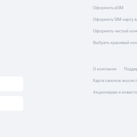
Оформить eSIM
Оформить SIM-карту в
Оформить чистый но
Выбрать красивый но
О компании
Подде
Карта салонов экоси
Акционерам и инвест