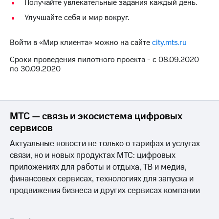
Интернет,
Выбрать
Получайте увлекательные задания каждый день.
ТВ и телефон
красивый
Улучшайте себя и мир вокруг.
для дома
номер
Заменить
Войти в «Мир клиента» можно на сайте
city.mts.ru
Услуги
SIM-
карту
Сроки проведения пилотного проекта - с 08.09.2020
Личный
по 30.09.2020
кабинет
Перейти
интернета
на
и
eSIM
ТВ
Личный
Для дома
МТС — связь и экосистема цифровых
кабинет
Выберите
сервисов
спутникового
и подключите
ТВ
ТВ
Актуальные новости не только о тарифах и услугах
Скачать
с выгодным
связи, но и новых продуктах МТС: цифровых
приложение
тарифом
приложениях для работы и отдыха, ТВ и медиа,
Мой
МТС
финансовых сервисах, технологиях для запуска и
Акции
Тарифы
продвижения бизнеса и других сервисах компании
Интернет,
ТВ и телефон
Видеонаблюдение
для дома