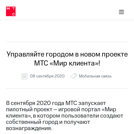
Перенести
ка 30% на связь
обильная связь
Сервисы и подписки
Интернет-магазин
Для дома
Скидка 30% на связь
Личные кабинеты
Финансы
Приложения
номер
ичные кабинеты
в МТС
Мобильная
связь
Все Новости
Тарифы
Интернет
и
ТВ
Услуги
Управляйте городом в новом проекте
Спутниковое
МТС «Мир клиента»!
ТВ
Роуминг
МТС
08 сентября 2020
Мобильная связь
Деньги
Личный
кабинет
Мобильная связь
Скачать
Перенести
8 сентября 2020 года МТС запускает
приложение
номер
пилотный проект – игровой портал «Мир
Мой
в МТС
МТС
клиента», в котором пользователи создают
Акции
собственный город и получают
Тарифы
вознаграждения.
Скидка 30%
Услуги