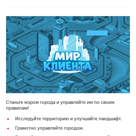
на связь
Роуминг
Тарифы
RED,
Семейная
РИИЛ
группа
и МТС
Супер
Заказать
дешевле
SIM-
при
карту
оплате
с карты
Оформить
МТС
eSIM
Деньги
SIM-
Выберите
карта
и подключите
для
ТВ
Станьте мэром города и управляйте им по своим
иностранцев
с выгодным
правилам!
тарифом
Оформить
Исследуйте территорию и улучшайте ландшафт.
чистый
Тарифы
номер
Грамотно управляйте городом.