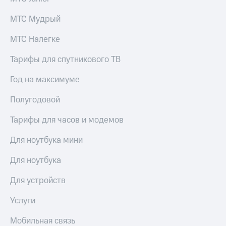
Premium
доступ
МТС Мудрый
к геолокации
Подписка
Сертификаты
на гигабайты
МТС Налегке
безопасности
интернета,
фильмы,
Тарифы для спутникового ТВ
Всё
музыка
и многое
под
Год на максимуме
другое
рукой
в Мой МТС
Полугодовой
Семейная
группа
Посмотрите,
Тарифы для часов и модемов
что
Скидка
полезного
Для ноутбука мини
на тарифы,
есть
общие
в нашем
Для ноутбука
подписки
приложении
и услуги,
доступ
Для устройств
КИОН
к геолокации
Услуги
КИОН
Кино,
Музыка
музыка,
Мобильная связь
книги