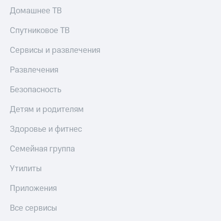
Домашнее ТВ
КИОН
Скидка 30%
Строки
на связь
Спутниковое ТВ
Live
С картой
Сервисы и развлечения
МТС
Гудок
Деньги
Развлечения
Мой
МТС
МТС
Безопасность
Накопления
Все
Детям и родителям
Откладывайте
приложения
деньги
Финансы
и получайте
Здоровье и фитнес
Инвестиции
доход 15%
Семейная группа
Получайте
Акции
доход
Условия
Утилиты
онлайн
пополнения
Приложения
Страхование
Скидка
30%
Все сервисы
Покупка
на связь
полисов