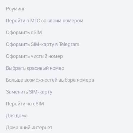
КИОН
и не
Роуминг
Строки
только
Перейти в МТС со своим номером
Live
Безопасность
Гудок
Оформить eSIM
Финансы
Мой
Оформить SIM-карту в Telegram
Детям
МТС
и родителям
Оформить чистый номер
Все
Здоровье
приложения
и фитнес
Выбрать красивый номер
Инвестиции
Приложения
Больше возможностей выбора номера
от МТС
Получайте
Заменить SIM-карту
доход
Акции
онлайн
Перейти на eSIM
Приложения
Страхование
КИОН
Для дома
Покупка
КИОН
полисов
Домашний интернет
Музыка
онлайн