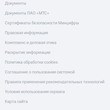
Документы
онлайн
Тарифы
RED,
Скидка 30%
Документы ПАО «МТС»
РИИЛ
на связь
и МТС Супер
Сертификаты безопасности Минцифры
дешевле
С картой
при оплате
МТС
Правовая информация
с карты
Деньги
МТС Деньги
Комплаенс и деловая этика
МТС
Обзоры
Накопления
Раскрытие информации
товаров
Откладывайте
Скидки
Политика обработки cookies
деньги
до 40%
и получайте
Соглашение о пользовании системой
доход 15%
на смартфоны
Платежи
Правила применения рекомендательных технологий
при
и
покупке
переводы
Условия использования сервиса
со связью
МТС
Пополнить
Карта сайта
номер
МТС