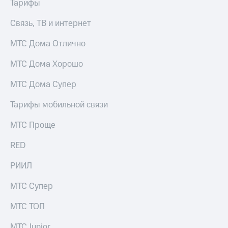
Тарифы
для дома
Связь, ТВ и интернет
Услуги
149 ₽/
мес
Акции
МТС Дома Отлично
МТС
Домашний
МТС Дома Хорошо
Premium
интернет
МТС Дома Супер
Подписка
Домашнее
на гигабайты
ТВ
интернета,
Тарифы мобильной связи
фильмы,
Спутниковое
музыка
МТС Проще
ТВ
и многое
другое
RED
Перейти
в МТС
Семейная
РИИЛ
со своим
группа
номером
МТС Супер
Скидка
Поддержка
на тарифы,
МТС ТОП
общие
висы и подписки
подписки
МТС Junior
МТС
и услуги,