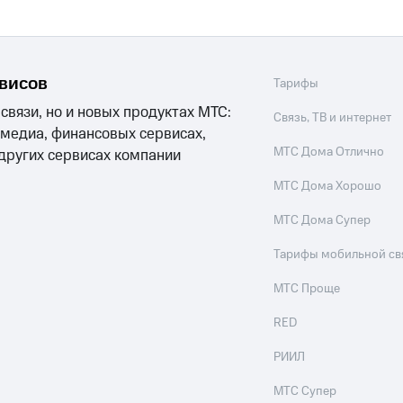
ход 15%
рвисов
Тарифы
 связи, но и новых продуктах МТС:
Связь, ТВ и интернет
 медиа, финансовых сервисах,
ле при оплате с карты МТС Деньги
МТС Дома Отлично
 других сервисах компании
МТС Дома Хорошо
МТС Дома Супер
Тарифы мобильной св
МТС Проще
RED
РИИЛ
МТС Супер