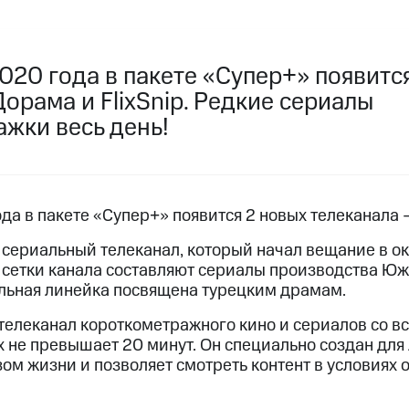
пасность
Финансы
Детям и родителям
Здоровье и 
ильмы, музыка и многое другое
020 года в пакете «Супер+» появитс
ive
Гудок
Мой МТС
Все приложения
орама и FlixSnip. Редкие сериалы
услуги, доступ к геолокации
жки весь день!
 в нашем приложении
да в пакете «Супер+» появится 2 новых телеканала —
сериальный телеканал, который начал вещание в окт
ive
Гудок
Мой МТС
Все приложения
Инвестиции
сетки канала составляют сериалы производства Юж
дельная линейка посвящена турецким драмам.
ход 15%
 телеканал короткометражного кино и сериалов со вс
ер МТС
Настройки автоплатежа
Пополнить номер др
х не превышает 20 минут. Он специально создан для
 на карту
МТС Pay
Оплата по QR-коду за границей
ом жизни и позволяет смотреть контент в условиях 
ые часы и трекеры
Умный дом
Планшеты
Акции и 