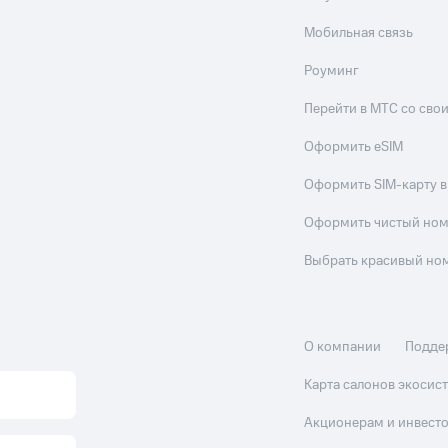
Мобильная связь
Роуминг
Перейти в МТС со св
Оформить eSIM
Оформить SIM-карту в
Оформить чистый но
Выбрать красивый но
О компании
Подде
Карта салонов экоси
Акционерам и инвест