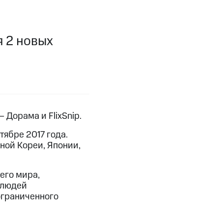
фитнес
Приложения от МТС
Приложения
я 2 новых
Финансы
 Дорама и FlixSnip.
ябре 2017 года.
ной Кореи, Японии,
его мира,
угого оператора
Оплата
 людей
ограниченного
Интернет-магазин
скидки
Все товары