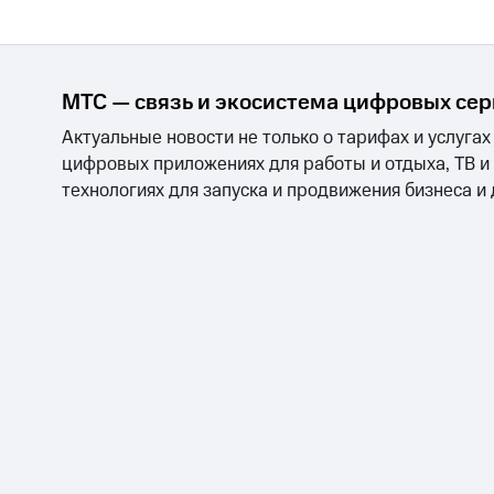
МТС Накопления
Откладывайте деньги и получайте до
Акции
Условия пополнения
МТС — связь и экосистема цифровых се
Скидка 30% на связь
Актуальные новости не только о тарифах и услугах
цифровых приложениях для работы и отдыха, ТВ и
Тарифы RED, РИИЛ и МТС Супер дешев
технологиях для запуска и продвижения бизнеса и
Обзоры товаров
Скидки до 40%
на смартфоны
при покупке со связью МТС