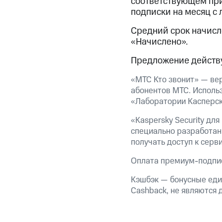
соответствующем прил
МТС Накопления
подписки на месяц с 
Откладывайте деньги и получайте до
Средний срок начисле
Акции
Условия пополнения
«Начислено».
Скидка 30% на связь
Предложение действу
Тарифы RED, РИИЛ и МТС Супер дешев
«МТС Кто звонит» — вер
абонентов МТС. Использ
Обзоры товаров
«Лаборатории Касперск
«Kaspersky Security для
Скидки до 40%
специально разработан
на смартфоны
получать доступ к серв
при покупке со связью МТС
Оплата премиум-подпис
Кэшбэк — бонусные еди
Cashback, не являются