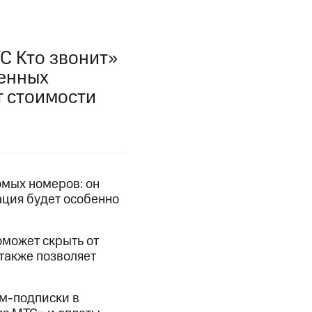
фитнес
Приложения от МТС
Приложения
С Кто звонит»
менных
Финансы
 стоимости
омых номеров: он
ация будет особенно
оможет скрыть от
угого оператора
Оплата
также позволяет
Интернет-магазин
м-подписки в
скидки
Все товары