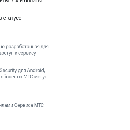
ля МТС» и оплаты
в статусе
ьно разработанная для
оступ к сервису
ecurity для Android,
, абоненты МТС могут
вилами Сервиса МТС