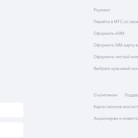
Роуминг
Перейти в МТС со св
Оформить eSIM
Оформить SIM-карту в
Оформить чистый но
Выбрать красивый но
О компании
Подде
Карта салонов экоси
Акционерам и инвест