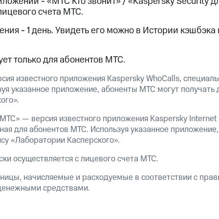
ожении - «МТС Кто звонит» / «Kaspersky Security д
лицевого счета МТС.
ход 15%
ния - 1 день. Увидеть его можно в Истории кэшбэка 
ет только для абонентов МТС.
ле при оплате с карты МТС Деньги
сия известного приложения Kaspersky WhoCalls, специал
уя указанное приложение, абоненты МТС могут получать д
ого».
 МТС» — версия известного приложения Kaspersky Internet S
ная для абонентов МТС. Используя указанное приложение
ису «Лаборатории Касперского».
ки осуществляется с лицевого счета МТС.
ницы, начисляемые и расходуемые в соответствии с пра
 денежными средствами.