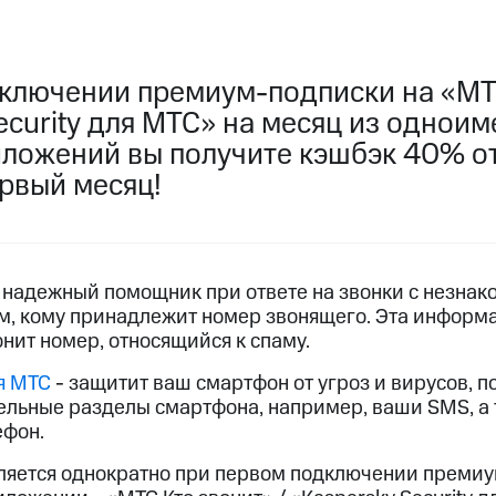
пасность
Финансы
Детям и родителям
Здоровье и 
ильмы, музыка и многое другое
дключении премиум-подписки на «МТ
ive
Гудок
Мой МТС
Все приложения
ecurity для МТС» на месяц из однои
услуги, доступ к геолокации
ложений вы получите кэшбэк 40% от
ервый месяц!
 в нашем приложении
 надежный помощник при ответе на звонки с незнак
ive
Гудок
Мой МТС
Все приложения
Инвестиции
ом, кому принадлежит номер звонящего. Эта информ
онит номер, относящийся к спаму.
ход 15%
ля МТС
- защитит ваш смартфон от угроз и вирусов, п
ер МТС
Настройки автоплатежа
Пополнить номер др
ельные разделы смартфона, например, ваши SMS, а 
 на карту
МТС Pay
Оплата по QR-коду за границей
ефон.
ляется однократно при первом подключении премиу
ые часы и трекеры
Умный дом
Планшеты
Акции и 