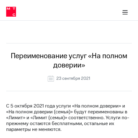
Перенести
ка 30% на связь
обильная связь
Сервисы и подписки
Интернет-магазин
Для дома
Скидка 30% на связь
Личные кабинеты
Финансы
Приложения
номер
ичные кабинеты
в МТС
Мобильная
связь
Все Новости
Тарифы
Интернет
и
ТВ
Услуги
Переименование услуг «На полном
Спутниковое
доверии»
ТВ
Роуминг
МТС
23 сентября 2021
Деньги
Личный
кабинет
Мобильная связь
Скачать
Перенести
С 5 октября 2021 года услуги «На полном доверии» и
приложение
номер
«На полном доверии (семья)» будут переименованы в
Мой
в МТС
«Лимит» и «Лимит (семья)» соответственно. Услуги по-
МТС
прежнему остаются бесплатными, остальные их
Акции
Тарифы
параметры не меняются.
Скидка 30%
Услуги