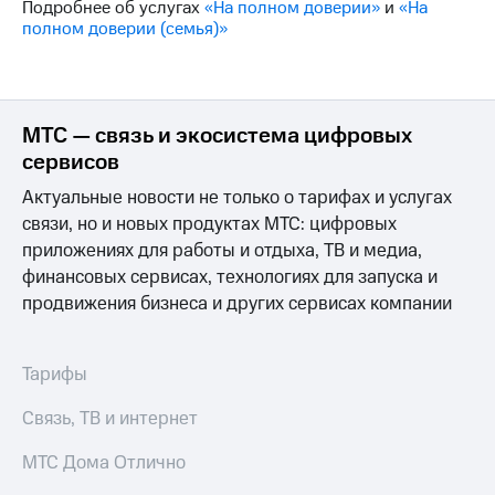
Подробнее об услугах
«На полном доверии»
и
«На
на связь
полном доверии (семья)»
Роуминг
Тарифы
RED,
Семейная
РИИЛ
группа
и МТС
МТС — связь и экосистема цифровых
Супер
сервисов
Заказать
дешевле
SIM-
при
Актуальные новости не только о тарифах и услугах
карту
оплате
связи, но и новых продуктах МТС: цифровых
с карты
Оформить
МТС
приложениях для работы и отдыха, ТВ и медиа,
eSIM
Деньги
финансовых сервисах, технологиях для запуска и
продвижения бизнеса и других сервисах компании
SIM-
Выберите
карта
и подключите
для
ТВ
иностранцев
Тарифы
с выгодным
тарифом
Оформить
Связь, ТВ и интернет
чистый
Тарифы
номер
МТС Дома Отлично