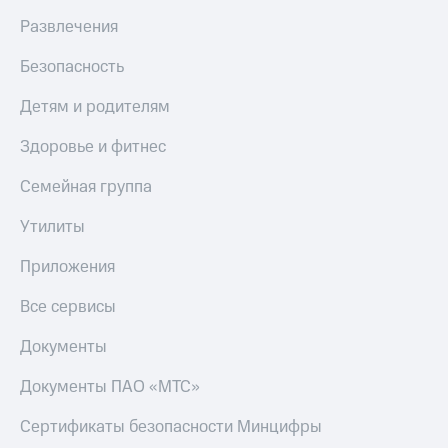
КИОН
и не
Развлечения
Строки
только
Безопасность
Live
Безопасность
Детям и родителям
Гудок
Финансы
Мой
Здоровье и фитнес
Детям
МТС
и родителям
Семейная группа
Все
Здоровье
приложения
Утилиты
и фитнес
Инвестиции
Приложения
Приложения
от МТС
Получайте
Все сервисы
доход
Акции
онлайн
Документы
Приложения
Страхование
КИОН
Документы ПАО «МТС»
Покупка
КИОН
Сертификаты безопасности Минцифры
полисов
Музыка
онлайн