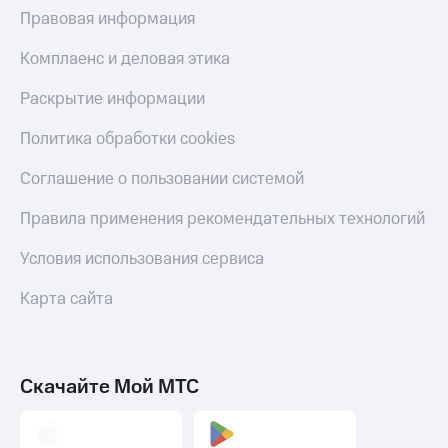
Правовая информация
КИОН
Скидка 30%
Строки
на связь
Комплаенс и деловая этика
Live
С картой
Раскрытие информации
МТС
Гудок
Деньги
Политика обработки cookies
Мой
МТС
Соглашение о пользовании системой
МТС
Накопления
Все
Правила применения рекомендательных технологий
Откладывайте
приложения
деньги
Финансы
Условия использования сервиса
и получайте
Инвестиции
доход 15%
Карта сайта
Получайте
Акции
доход
Условия
онлайн
пополнения
Скачайте Мой МТС
Страхование
Скидка
30%
Покупка
на связь
полисов