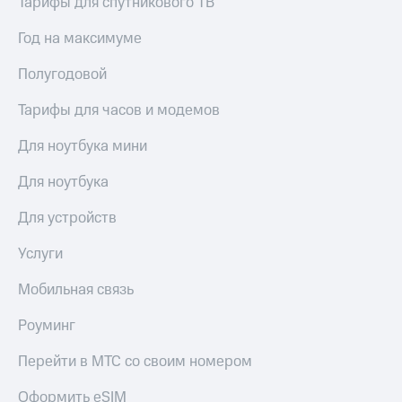
Тарифы для спутникового ТВ
для дома
Год на максимуме
Услуги
149 ₽/
мес
Полугодовой
Акции
МТС
Домашний
Тарифы для часов и модемов
Premium
интернет
Для ноутбука мини
Подписка
Домашнее
на гигабайты
ТВ
Для ноутбука
интернета,
фильмы,
Спутниковое
музыка
Для устройств
ТВ
и многое
другое
Услуги
Перейти
в МТС
Семейная
Мобильная связь
со своим
группа
номером
Роуминг
Скидка
Поддержка
на тарифы,
Перейти в МТС со своим номером
общие
висы и подписки
подписки
Оформить eSIM
МТС
и услуги,