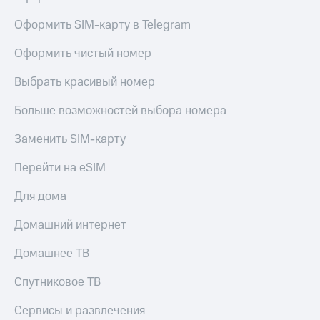
Premium
доступ
Оформить SIM-карту в Telegram
к геолокации
Подписка
Сертификаты
на гигабайты
Оформить чистый номер
безопасности
интернета,
фильмы,
Выбрать красивый номер
Всё
музыка
и многое
под
Больше возможностей выбора номера
другое
рукой
в Мой МТС
Заменить SIM-карту
Семейная
группа
Посмотрите,
Перейти на eSIM
что
Скидка
полезного
Для дома
на тарифы,
есть
общие
в нашем
Домашний интернет
подписки
приложении
и услуги,
Домашнее ТВ
доступ
КИОН
к геолокации
Спутниковое ТВ
КИОН
Кино,
Музыка
музыка,
Сервисы и развлечения
книги