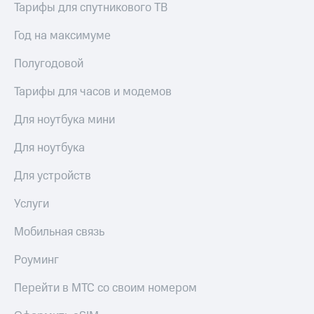
Тарифы для спутникового ТВ
КИОН
и не
Строки
только
Год на максимуме
Live
Безопасность
Полугодовой
Гудок
Финансы
Тарифы для часов и модемов
Мой
Детям
МТС
и родителям
Для ноутбука мини
Все
Здоровье
Для ноутбука
приложения
и фитнес
Для устройств
Инвестиции
Приложения
от МТС
Услуги
Получайте
доход
Акции
Мобильная связь
онлайн
Приложения
Роуминг
Страхование
КИОН
Покупка
Перейти в МТС со своим номером
КИОН
полисов
Музыка
онлайн