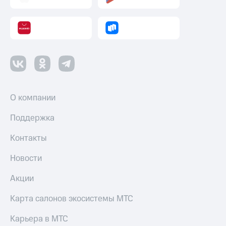
коду
за границей
тернет-магазин
Смартфоны
Наушники
и
колонки
О компании
Умные
часы
и
Поддержка
трекеры
Контакты
Умный
дом
Новости
Планшеты
Акции
Акции
Карта салонов экосистемы МТС
и
скидки
Карьера в МТС