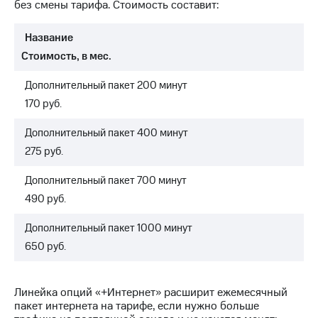
без смены тарифа. Стоимость составит:
на связь
Роуминг
Название
Тарифы
RED,
Стоимость, в мес.
Семейная
РИИЛ
группа
и МТС
Дополнительный пакет 200 минут
Супер
170 руб.
Заказать
дешевле
SIM-
при
карту
оплате
Дополнительный пакет 400 минут
с карты
275 руб.
Оформить
МТС
eSIM
Деньги
Дополнительный пакет 700 минут
SIM-
490 руб.
Выберите
карта
и подключите
для
ТВ
Дополнительный пакет 1000 минут
иностранцев
с выгодным
650 руб.
тарифом
Оформить
чистый
Линейка опций «+Интернет» расширит ежемесячный
Тарифы
номер
пакет интернета на тарифе, если нужно больше