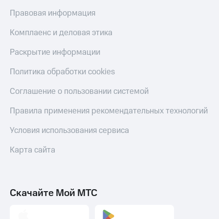
Правовая информация
Настройки
автоплатежа
Комплаенс и деловая этика
Пополнить
Раскрытие информации
номер
другого
оператора
Политика обработки cookies
Оплата
Соглашение о пользовании системой
интернета
и
Правила применения рекомендательных технологий
ТВ
Условия использования сервиса
Переводы
с
Карта сайта
телефона
на карту
МТС Pay
Скачайте Мой МТС
Оплата
по QR-