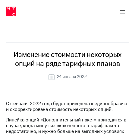
Перенести
ка 30% на связь
обильная связь
Сервисы и подписки
Интернет-магазин
Для дома
Скидка 30% на связь
Личные кабинеты
Финансы
Приложения
номер
ичные кабинеты
в МТС
Мобильная
связь
Все Новости
Тарифы
Интернет
и
ТВ
Услуги
Изменение стоимости некоторых
Спутниковое
опций на ряде тарифных планов
ТВ
Роуминг
МТС
24 января 2022
Деньги
Личный
кабинет
Мобильная связь
Скачать
Перенести
С февраля 2022 года будет приведена к единообразию
приложение
номер
и скорректирована стоимость некоторых опций.
Мой
в МТС
МТС
Линейка опций «Дополнительный пакет» пригодится в
Акции
Тарифы
случае, когда минут из включенного в тариф пакета
недостаточно, и нужно больше на выгодных условиях
Скидка 30%
Услуги