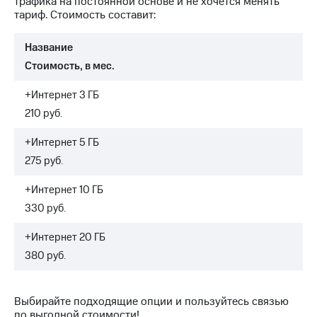
трафика на постоянной основе и не хочется менять
Интернет,
Выбрать
тариф. Стоимость составит:
ТВ и телефон
красивый
для дома
номер
Название
Заменить
Стоимость, в мес.
Услуги
SIM-
карту
Личный
+Интернет 3 ГБ
кабинет
Перейти
210 руб.
интернета
на
и
eSIM
+Интернет 5 ГБ
ТВ
Личный
275 руб.
Для дома
кабинет
Выберите
спутникового
+Интернет 10 ГБ
и подключите
ТВ
ТВ
330 руб.
Скачать
с выгодным
приложение
тарифом
+Интернет 20 ГБ
Мой
МТС
380 руб.
Акции
Тарифы
Интернет,
ТВ и телефон
Выбирайте подходящие опции и пользуйтесь связью
Видеонаблюдение
для дома
по выгодной стоимости!