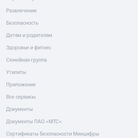
онлайн
Тарифы
Развлечения
RED,
Скидка 30%
РИИЛ
на связь
Безопасность
и МТС Супер
дешевле
С картой
Детям и родителям
при оплате
МТС
с карты
Деньги
Здоровье и фитнес
МТС Деньги
МТС
Семейная группа
Обзоры
Накопления
товаров
Утилиты
Откладывайте
Скидки
деньги
до 40%
и получайте
Приложения
доход 15%
на смартфоны
Все сервисы
Платежи
при
и
покупке
Документы
переводы
со связью
МТС
Документы ПАО «МТС»
Пополнить
номер
Сертификаты безопасности Минцифры
МТС