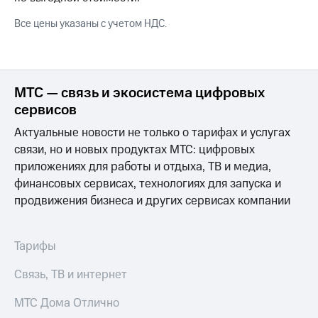
для дома
Все цены указаны с учетом НДС.
Услуги
149 ₽/
мес
Акции
МТС
Домашний
Premium
МТС — связь и экосистема цифровых
интернет
сервисов
Подписка
Домашнее
на гигабайты
Актуальные новости не только о тарифах и услугах
ТВ
интернета,
связи, но и новых продуктах МТС: цифровых
фильмы,
приложениях для работы и отдыха, ТВ и медиа,
Спутниковое
музыка
ТВ
финансовых сервисах, технологиях для запуска и
и многое
другое
продвижения бизнеса и других сервисах компании
Перейти
в МТС
Семейная
со своим
группа
Тарифы
номером
Скидка
Связь, ТВ и интернет
Поддержка
на тарифы,
общие
МТС Дома Отлично
висы и подписки
подписки
МТС
и услуги,