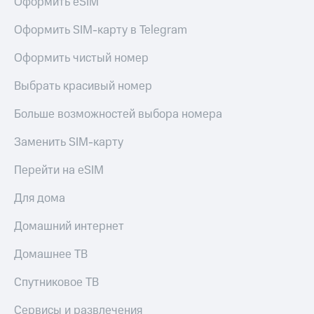
Оформить eSIM
КИОН
Скидка 30%
Оформить SIM-карту в Telegram
Строки
на связь
Оформить чистый номер
Live
С картой
МТС
Гудок
Выбрать красивый номер
Деньги
Мой
Больше возможностей выбора номера
МТС
МТС
Накопления
Заменить SIM-карту
Все
Откладывайте
приложения
деньги
Перейти на eSIM
Финансы
и получайте
Инвестиции
доход 15%
Для дома
Получайте
Акции
Домашний интернет
доход
Условия
онлайн
пополнения
Домашнее ТВ
Страхование
Скидка
Спутниковое ТВ
30%
Покупка
на связь
Сервисы и развлечения
полисов