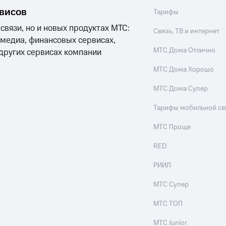
рвисов
Тарифы
ход 15%
 связи, но и новых продуктах МТС:
Связь, ТВ и интернет
 медиа, финансовых сервисах,
МТС Дома Отлично
 других сервисах компании
МТС Дома Хорошо
ле при оплате с карты МТС Деньги
МТС Дома Супер
Тарифы мобильной св
МТС Проще
RED
РИИЛ
МТС Супер
МТС ТОП
МТС Junior