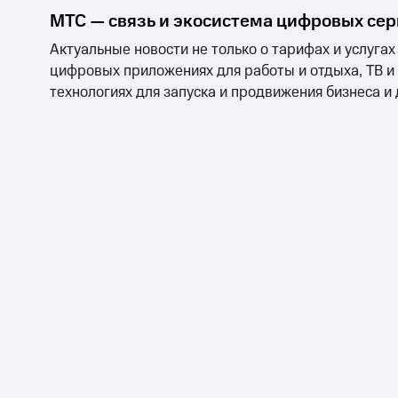
МТС Накопления
МТС — связь и экосистема цифровых се
Откладывайте деньги и получайте до
Актуальные новости не только о тарифах и услугах
Акции
Условия пополнения
цифровых приложениях для работы и отдыха, ТВ и
технологиях для запуска и продвижения бизнеса и
Скидка 30% на связь
Тарифы RED, РИИЛ и МТС Супер дешев
Обзоры товаров
Скидки до 40%
на смартфоны
при покупке со связью МТС