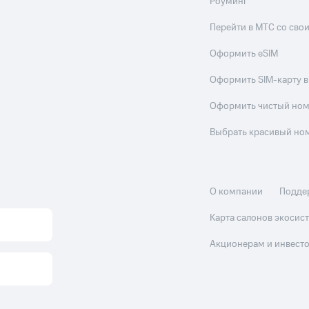
Роуминг
Перейти в МТС со св
Оформить eSIM
Оформить SIM-карту в
Оформить чистый но
Выбрать красивый но
О компании
Подде
Карта салонов экоси
Акционерам и инвест