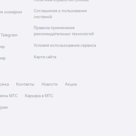
Политика обработки cookies
Соглашение о пользовании
оим номером
системой
Правила применения
рекомендательных технологий
 Telegram
Условия использования сервиса
мер
Карта сайта
мер
ржка
Контакты
Новости
Акции
стемы МТС
Карьера в МТС
орам