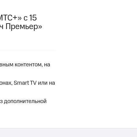
фитнес
Приложения от МТС
ТС+» с 15
Приложения
тч Премьер»
Финансы
вным контентом, на
нах, Smart TV или на
ез дополнительной
угого оператора
Оплата
Интернет-магазин
скидки
Все товары