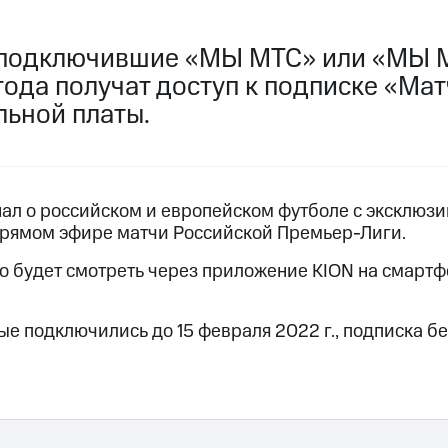
пасность
Финансы
Детям и родителям
Здоровье и 
ильмы, музыка и многое другое
 подключившие «МЫ МТС» или «МЫ М
года получат доступ к подписке «Ма
ive
Гудок
Мой МТС
Все приложения
услуги, доступ к геолокации
льной платы.
л о российском и европейском футболе с эксклюзи
прямом эфире матчи Российской Премьер-Лиги.
 в нашем приложении
будет смотреть через приложение KION на смартфо
ive
Гудок
Мой МТС
Все приложения
Инвестиции
ход 15%
ые подключились до 15 февраля 2022 г., подписка б
ер МТС
Настройки автоплатежа
Пополнить номер др
 на карту
МТС Pay
Оплата по QR-коду за границей
ые часы и трекеры
Умный дом
Планшеты
Акции и 