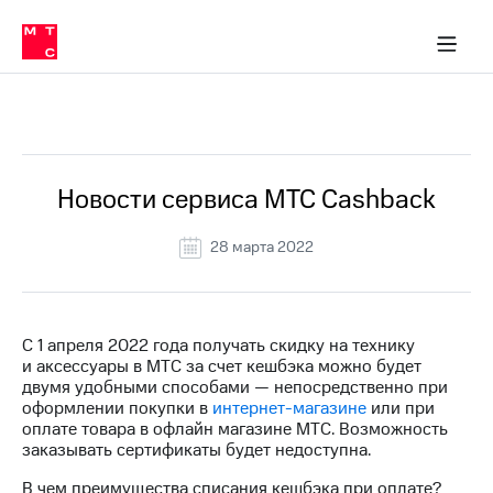
Перенести
ка 30% на связь
обильная связь
Сервисы и подписки
Интернет-магазин
Для дома
Скидка 30% на связь
Личные кабинеты
Финансы
Приложения
номер
ичные кабинеты
в МТС
Мобильная
связь
Все Новости
Тарифы
Интернет
и
ТВ
Услуги
Новости сервиса МТС Cashback
Спутниковое
ТВ
28 марта 2022
Роуминг
МТС
Деньги
Личный
кабинет
Мобильная связь
С 1 апреля 2022 года получать скидку на технику
Скачать
Перенести
и аксессуары в МТС за счет кешбэка можно будет
приложение
номер
двумя удобными способами — непосредственно при
Мой
в МТС
оформлении покупки в
интернет-магазине
или при
МТС
оплате товара в офлайн магазине МТС. Возможность
Акции
Тарифы
заказывать сертификаты будет недоступна.
Скидка 30%
Услуги
В чем преимущества списания кешбэка при оплате?