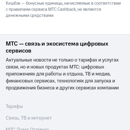
Интернет,
Выбрать
Кешбэк — бонусные единицы, начисляемые в соответствии
ТВ и телефон
красивый
с правилами сервиса МТС Cashback, не являются
для дома
номер
денежными средствами.
Заменить
Услуги
SIM-
карту
Личный
МТС — связь и экосистема цифровых
кабинет
Перейти
интернета
сервисов
на
и
eSIM
Актуальные новости не только о тарифах и услугах
ТВ
Личный
связи, но и новых продуктах МТС: цифровых
Для дома
кабинет
Выберите
приложениях для работы и отдыха, ТВ и медиа,
спутникового
и подключите
финансовых сервисах, технологиях для запуска и
ТВ
ТВ
продвижения бизнеса и других сервисах компании
Скачать
с выгодным
приложение
тарифом
Мой
МТС
Тарифы
Акции
Тарифы
Интернет,
Связь, ТВ и интернет
ТВ и телефон
Видеонаблюдение
для дома
МТС Дома Отлично