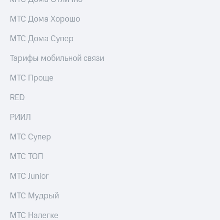
для дома
МТС Дома Хорошо
Услуги
149 ₽/
мес
МТС Дома Супер
Акции
МТС
Тарифы мобильной связи
Домашний
Premium
интернет
МТС Проще
Подписка
Домашнее
на гигабайты
ТВ
RED
интернета,
фильмы,
Спутниковое
РИИЛ
музыка
ТВ
и многое
МТС Супер
другое
Перейти
в МТС
Семейная
МТС ТОП
со своим
группа
номером
МТС Junior
Скидка
Поддержка
на тарифы,
МТС Мудрый
общие
висы и подписки
подписки
МТС Налегке
МТС
и услуги,