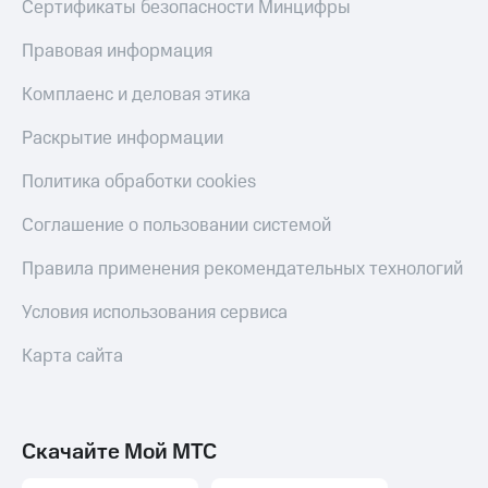
Сертификаты безопасности Минцифры
онлайн
Тарифы
RED,
Правовая информация
Скидка 30%
РИИЛ
на связь
и МТС Супер
Комплаенс и деловая этика
дешевле
С картой
при оплате
МТС
Раскрытие информации
с карты
Деньги
МТС Деньги
Политика обработки cookies
МТС
Обзоры
Накопления
Соглашение о пользовании системой
товаров
Откладывайте
Правила применения рекомендательных технологий
Скидки
деньги
до 40%
и получайте
Условия использования сервиса
доход 15%
на смартфоны
Карта сайта
Платежи
при
и
покупке
переводы
со связью
МТС
Пополнить
Скачайте Мой МТС
номер
МТС