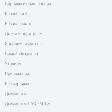
Сервисы и развлечения
КИОН
Скидка 30%
Строки
на связь
Развлечения
Live
С картой
Безопасность
МТС
Гудок
Деньги
Детям и родителям
Мой
МТС
Здоровье и фитнес
МТС
Накопления
Семейная группа
Все
Откладывайте
приложения
деньги
Утилиты
Финансы
и получайте
Инвестиции
доход 15%
Приложения
Получайте
Акции
доход
Условия
Все сервисы
онлайн
пополнения
Документы
Страхование
Скидка
30%
Документы ПАО «МТС»
Покупка
на связь
полисов