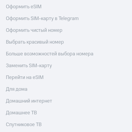
КИОН
и не
Оформить eSIM
Строки
только
Оформить SIM-карту в Telegram
Live
Безопасность
Оформить чистый номер
Гудок
Финансы
Выбрать красивый номер
Мой
Детям
МТС
и родителям
Больше возможностей выбора номера
Все
Здоровье
приложения
Заменить SIM-карту
и фитнес
Инвестиции
Перейти на eSIM
Приложения
от МТС
Получайте
Для дома
доход
Акции
онлайн
Домашний интернет
Приложения
Страхование
КИОН
Домашнее ТВ
Покупка
КИОН
Спутниковое ТВ
полисов
Музыка
онлайн