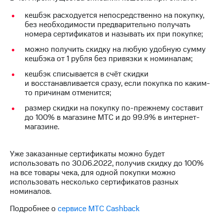
на связь
кешбэк расходуется непосредственно на покупку,
без необходимости предварительно получать
Роуминг
Тарифы
номера сертификатов и называть их при покупке;
RED,
Семейная
РИИЛ
можно получить скидку на любую удобную сумму
группа
и МТС
кешбэка от 1 рубля без привязки к номиналам;
Супер
Заказать
дешевле
кешбэк списывается в счёт скидки
SIM-
при
и восстанавливается сразу, если покупка по каким-
карту
оплате
то причинам отменится;
с карты
размер скидки на покупку по-прежнему составит
Оформить
МТС
до 100% в магазине МТС и до 99.9% в интернет-
eSIM
Деньги
магазине.
SIM-
Выберите
карта
и подключите
Уже заказанные сертификаты можно будет
для
ТВ
использовать по 30.06.2022, получив скидку до 100%
иностранцев
с выгодным
на все товары чека, для одной покупки можно
тарифом
использовать несколько сертификатов разных
Оформить
номиналов.
чистый
Тарифы
номер
Подробнее о
сервисе МТС Cashback