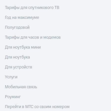
Premium
доступ
Тарифы для спутникового ТВ
к геолокации
Подписка
Год на максимуме
Сертификаты
на гигабайты
безопасности
интернета,
Полугодовой
фильмы,
Всё
музыка
и многое
под
Тарифы для часов и модемов
другое
рукой
Для ноутбука мини
в Мой МТС
Семейная
группа
Для ноутбука
Посмотрите,
что
Скидка
Для устройств
полезного
на тарифы,
есть
общие
в нашем
Услуги
подписки
приложении
и услуги,
Мобильная связь
доступ
КИОН
к геолокации
Роуминг
КИОН
Кино,
Музыка
музыка,
Перейти в МТС со своим номером
книги