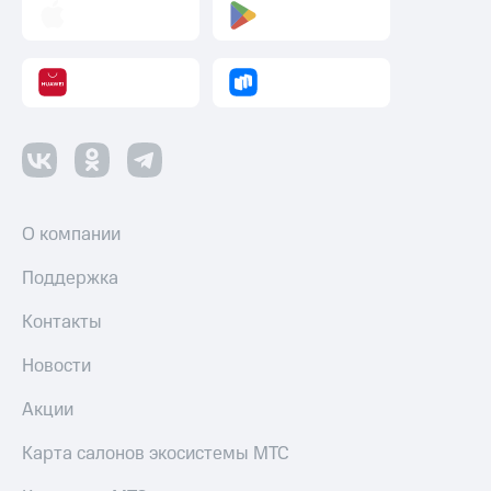
Настройки
автоплатежа
Пополнить
номер
другого
оператора
Оплата
интернета
О компании
и
ТВ
Поддержка
Переводы
Контакты
с
телефона
Новости
на карту
Акции
МТС Pay
Оплата
Карта салонов экосистемы МТС
по QR-