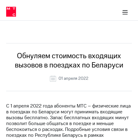
Перенести
ка 30% на связь
обильная связь
Сервисы и подписки
Интернет-магазин
Для дома
Скидка 30% на связь
Личные кабинеты
Финансы
Приложения
номер
ичные кабинеты
в МТС
Мобильная
связь
Все Новости
Тарифы
Интернет
и
ТВ
Услуги
Обнуляем стоимость входящих
Спутниковое
вызовов в поездках по Беларуси
ТВ
Роуминг
МТС
01 апреля 2022
Деньги
Личный
кабинет
Мобильная связь
Скачать
Перенести
С 1 апреля 2022 года абоненты МТС – физические лица
приложение
номер
в поездках по Беларуси могут принимать входящие
Мой
в МТС
вызовы бесплатно. Запас бесплатных входящих минут
МТС
позволит больше общаться в поездке и меньше
Акции
Тарифы
беспокоиться о расходах. Подробные условия связи в
поездках по Республике Беларусь в рамках
Скидка 30%
Услуги