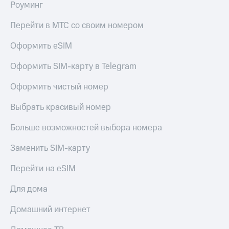
Роуминг
Premium
доступ
к геолокации
Перейти в МТС со своим номером
Подписка
Сертификаты
на гигабайты
Оформить eSIM
безопасности
интернета,
фильмы,
Всё
Оформить SIM-карту в Telegram
музыка
и многое
под
другое
Оформить чистый номер
рукой
в Мой МТС
Семейная
Выбрать красивый номер
группа
Посмотрите,
Больше возможностей выбора номера
что
Скидка
полезного
на тарифы,
Заменить SIM-карту
есть
общие
в нашем
подписки
приложении
Перейти на eSIM
и услуги,
доступ
КИОН
Для дома
к геолокации
КИОН
Кино,
Домашний интернет
Музыка
музыка,
книги