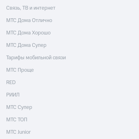
Интернет,
Выбрать
ТВ и телефон
красивый
Связь, ТВ и интернет
для дома
номер
МТС Дома Отлично
Заменить
Услуги
SIM-
МТС Дома Хорошо
карту
Личный
МТС Дома Супер
кабинет
Перейти
интернета
на
Тарифы мобильной связи
и
eSIM
ТВ
МТС Проще
Личный
Для дома
кабинет
Выберите
RED
спутникового
и подключите
ТВ
ТВ
Скачать
РИИЛ
с выгодным
приложение
тарифом
Мой
МТС Супер
МТС
Акции
Тарифы
МТС ТОП
Интернет,
ТВ и телефон
МТС Junior
Видеонаблюдение
для дома