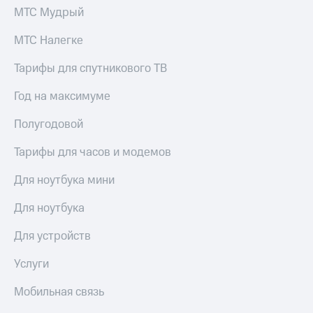
для дома
МТС Мудрый
Услуги
149 ₽/
МТС Налегке
мес
Акции
Тарифы для спутникового ТВ
МТС
Домашний
Premium
Год на максимуме
интернет
Подписка
Полугодовой
Домашнее
на гигабайты
ТВ
интернета,
Тарифы для часов и модемов
фильмы,
Спутниковое
музыка
ТВ
Для ноутбука мини
и многое
другое
Перейти
Для ноутбука
в МТС
Семейная
со своим
группа
Для устройств
номером
Скидка
Услуги
Поддержка
на тарифы,
общие
Мобильная связь
висы и подписки
подписки
МТС
и услуги,