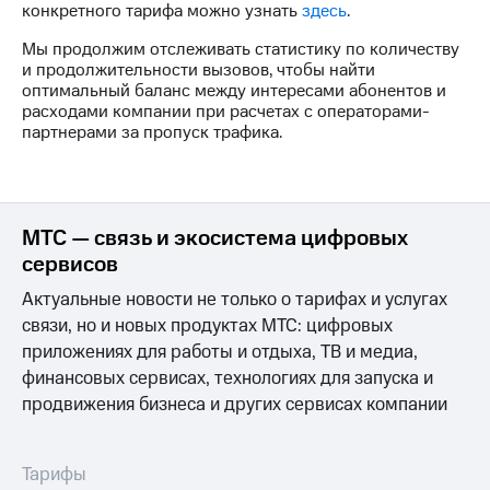
конкретного тарифа можно узнать
здесь
.
на связь
Мы продолжим отслеживать статистику по количеству
Роуминг
Тарифы
и продолжительности вызовов, чтобы найти
RED,
оптимальный баланс между интересами абонентов и
Семейная
РИИЛ
расходами компании при расчетах с операторами-
группа
и МТС
партнерами за пропуск трафика.
Супер
Заказать
дешевле
SIM-
при
карту
оплате
с карты
МТС — связь и экосистема цифровых
Оформить
МТС
сервисов
eSIM
Деньги
Актуальные новости не только о тарифах и услугах
SIM-
Выберите
связи, но и новых продуктах МТС: цифровых
карта
и подключите
для
ТВ
приложениях для работы и отдыха, ТВ и медиа,
иностранцев
с выгодным
финансовых сервисах, технологиях для запуска и
тарифом
продвижения бизнеса и других сервисах компании
Оформить
чистый
Тарифы
номер
Тарифы