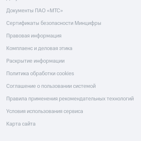
КИОН
Документы ПАО «МТС»
Скидка 30%
Строки
на связь
Сертификаты безопасности Минцифры
Live
С картой
МТС
Правовая информация
Гудок
Деньги
Комплаенс и деловая этика
Мой
МТС
МТС
Накопления
Раскрытие информации
Все
Откладывайте
Политика обработки cookies
приложения
деньги
Финансы
и получайте
Соглашение о пользовании системой
Инвестиции
доход 15%
Получайте
Акции
Правила применения рекомендательных технологий
доход
Условия
онлайн
пополнения
Условия использования сервиса
Страхование
Скидка
Карта сайта
30%
Покупка
на связь
полисов