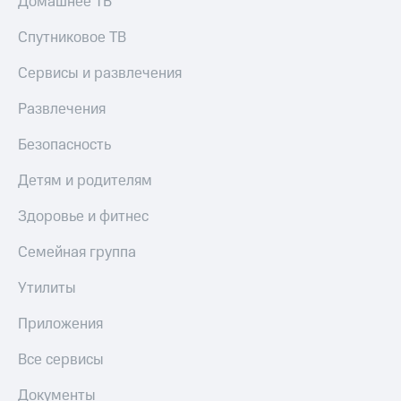
Домашнее ТВ
КИОН
и не
Строки
только
Спутниковое ТВ
Live
Безопасность
Сервисы и развлечения
Гудок
Финансы
Развлечения
Мой
Детям
Безопасность
МТС
и родителям
Детям и родителям
Все
Здоровье
приложения
и фитнес
Здоровье и фитнес
Инвестиции
Приложения
Семейная группа
от МТС
Получайте
доход
Утилиты
Акции
онлайн
Приложения
Приложения
Страхование
КИОН
Все сервисы
Покупка
КИОН
полисов
Музыка
Документы
онлайн