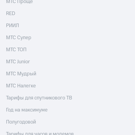
МТС Проще
для дома
RED
Услуги
149 ₽/
мес
Акции
РИИЛ
МТС
Домашний
МТС Супер
Premium
интернет
МТС ТОП
Подписка
Домашнее
на гигабайты
ТВ
интернета,
МТС Junior
фильмы,
Спутниковое
музыка
МТС Мудрый
ТВ
и многое
другое
МТС Налегке
Перейти
в МТС
Семейная
Тарифы для спутникового ТВ
со своим
группа
номером
Год на максимуме
Скидка
Поддержка
на тарифы,
Полугодовой
общие
висы и подписки
подписки
Тарифы для часов и модемов
МТС
и услуги,