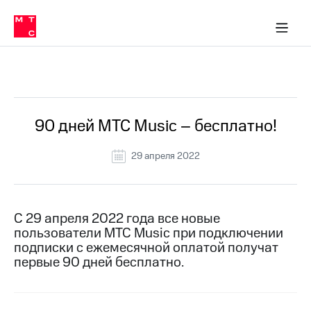
Перенести
ка 30% на связь
обильная связь
Сервисы и подписки
Интернет-магазин
Для дома
Скидка 30% на связь
Личные кабинеты
Финансы
Приложения
номер
ичные кабинеты
в МТС
Мобильная
связь
Все Новости
Тарифы
Интернет
и
ТВ
Услуги
90 дней МТС Music – бесплатно!
Спутниковое
ТВ
29 апреля 2022
Роуминг
МТС
Деньги
Личный
кабинет
Мобильная связь
С 29 апреля 2022 года все новые
Скачать
Перенести
пользователи МТС Music при подключении
приложение
номер
подписки с ежемесячной оплатой получат
Мой
в МТС
первые 90 дней бесплатно.
МТС
Акции
Тарифы
Скидка 30%
Услуги