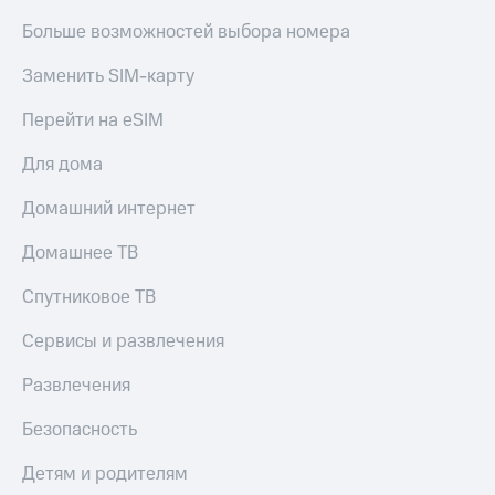
КИОН
и не
Больше возможностей выбора номера
Строки
только
Заменить SIM-карту
Live
Безопасность
Гудок
Перейти на eSIM
Финансы
Мой
Для дома
Детям
МТС
и родителям
Домашний интернет
Все
Здоровье
приложения
и фитнес
Домашнее ТВ
Инвестиции
Приложения
Спутниковое ТВ
от МТС
Получайте
Сервисы и развлечения
доход
Акции
онлайн
Развлечения
Приложения
Страхование
КИОН
Безопасность
Покупка
КИОН
полисов
Детям и родителям
Музыка
онлайн