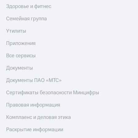
Здоровье и фитнес
КИОН
Скидка 30%
Строки
на связь
Семейная группа
Live
С картой
Утилиты
МТС
Гудок
Деньги
Приложения
Мой
МТС
МТС
Все сервисы
Накопления
Все
Документы
Откладывайте
приложения
деньги
Финансы
и получайте
Документы ПАО «МТС»
Инвестиции
доход 15%
Сертификаты безопасности Минцифры
Получайте
Акции
доход
Условия
Правовая информация
онлайн
пополнения
Комплаенс и деловая этика
Страхование
Скидка
30%
Раскрытие информации
Покупка
на связь
полисов