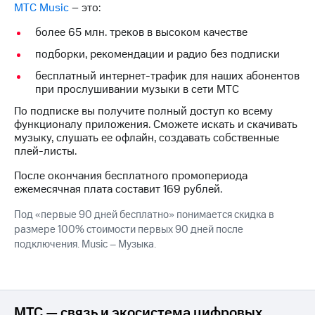
МТС Music
– это:
на связь
более 65 млн. треков в высоком качестве
Роуминг
Тарифы
RED,
подборки, рекомендации и радио без подписки
Семейная
РИИЛ
бесплатный интернет-трафик для наших абонентов
группа
и МТС
при прослушивании музыки в сети МТС
Супер
Заказать
дешевле
По подписке вы получите полный доступ ко всему
SIM-
при
функционалу приложения. Cможете искать и скачивать
карту
оплате
музыку, слушать ее офлайн, создавать собственные
с карты
плей-листы.
Оформить
МТС
eSIM
Деньги
После окончания бесплатного промопериода
ежемесячная плата составит 169 рублей.
SIM-
Выберите
карта
и подключите
Под «первые 90 дней бесплатно» понимается скидка в
для
ТВ
размере 100% стоимости первых 90 дней после
иностранцев
с выгодным
подключения. Music – Музыка.
тарифом
Оформить
чистый
Тарифы
номер
МТС — связь и экосистема цифровых