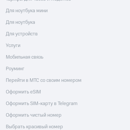
Premium
доступ
Для ноутбука мини
к геолокации
Подписка
Сертификаты
на гигабайты
Для ноутбука
безопасности
интернета,
фильмы,
Для устройств
Всё
музыка
и многое
под
Услуги
другое
рукой
в Мой МТС
Мобильная связь
Семейная
группа
Посмотрите,
Роуминг
что
Скидка
полезного
Перейти в МТС со своим номером
на тарифы,
есть
общие
в нашем
Оформить eSIM
подписки
приложении
и услуги,
доступ
Оформить SIM-карту в Telegram
КИОН
к геолокации
Оформить чистый номер
КИОН
Кино,
Музыка
музыка,
Выбрать красивый номер
книги