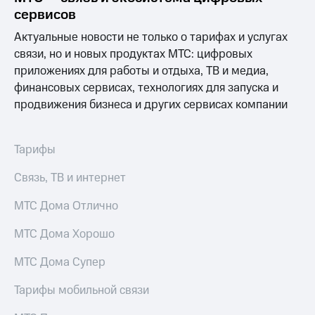
Интернет,
Выбрать
сервисов
ТВ и телефон
красивый
для дома
номер
Актуальные новости не только о тарифах и услугах
связи, но и новых продуктах МТС: цифровых
Заменить
Услуги
SIM-
приложениях для работы и отдыха, ТВ и медиа,
карту
финансовых сервисах, технологиях для запуска и
Личный
продвижения бизнеса и других сервисах компании
кабинет
Перейти
интернета
на
и
eSIM
ТВ
Тарифы
Личный
Для дома
кабинет
Выберите
Связь, ТВ и интернет
спутникового
и подключите
ТВ
ТВ
МТС Дома Отлично
Скачать
с выгодным
приложение
тарифом
МТС Дома Хорошо
Мой
МТС
МТС Дома Супер
Акции
Тарифы
Интернет,
Тарифы мобильной связи
ТВ и телефон
Видеонаблюдение
для дома