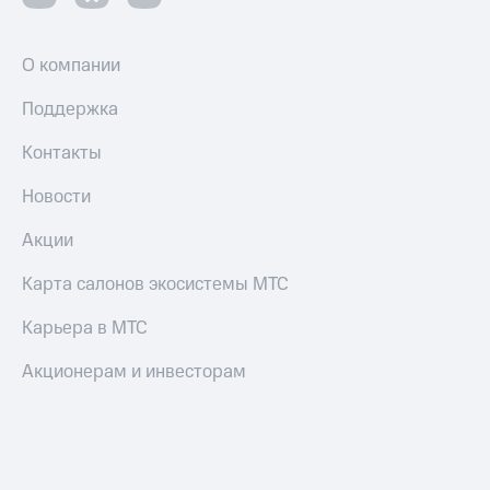
Настройки
автоплатежа
О компании
Пополнить
Поддержка
номер
другого
Контакты
оператора
Новости
Оплата
интернета
Акции
и
ТВ
Карта салонов экосистемы МТС
Переводы
с
Карьера в МТС
телефона
на карту
Акционерам и инвесторам
МТС Pay
Оплата
по QR-