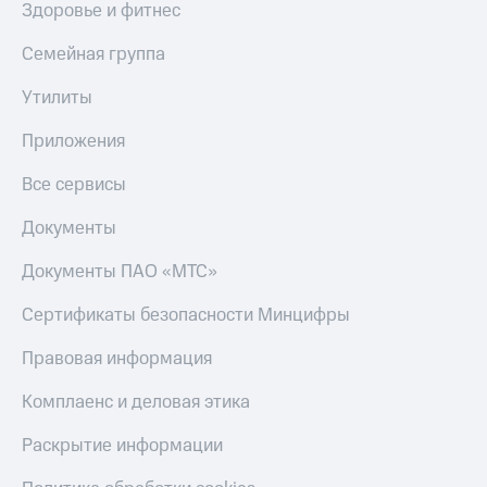
Здоровье и фитнес
КИОН
Скидка 30%
Строки
Семейная группа
на связь
Live
Утилиты
С картой
МТС
Гудок
Деньги
Приложения
Мой
МТС
Все сервисы
МТС
Накопления
Документы
Все
Откладывайте
приложения
деньги
Документы ПАО «МТС»
Финансы
и получайте
Инвестиции
доход 15%
Сертификаты безопасности Минцифры
Получайте
Акции
Правовая информация
доход
Условия
онлайн
пополнения
Комплаенс и деловая этика
Страхование
Скидка
Раскрытие информации
30%
Покупка
на связь
полисов