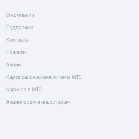
Настройки
О компании
автоплатежа
Поддержка
Пополнить
номер
другого
Контакты
оператора
Новости
Оплата
интернета
Акции
и
ТВ
Карта салонов экосистемы МТС
Переводы
Карьера в МТС
с
телефона
Акционерам и инвесторам
на карту
МТС Pay
Оплата
по QR-