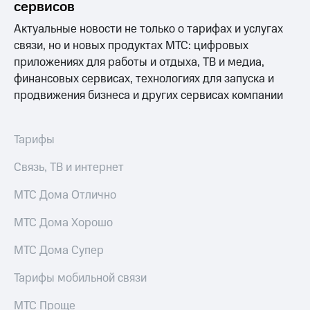
Интернет,
Выбрать
сервисов
ТВ и телефон
красивый
для дома
Актуальные новости не только о тарифах и услугах
номер
связи, но и новых продуктах МТС: цифровых
Заменить
приложениях для работы и отдыха, ТВ и медиа,
Услуги
SIM-
финансовых сервисах, технологиях для запуска и
карту
Личный
продвижения бизнеса и других сервисах компании
кабинет
Перейти
интернета
на
и
eSIM
Тарифы
ТВ
Личный
Для дома
Связь, ТВ и интернет
кабинет
Выберите
спутникового
и подключите
МТС Дома Отлично
ТВ
ТВ
Скачать
с выгодным
МТС Дома Хорошо
приложение
тарифом
Мой
МТС
МТС Дома Супер
Акции
Тарифы
Интернет,
Тарифы мобильной связи
ТВ и телефон
Видеонаблюдение
для дома
МТС Проще