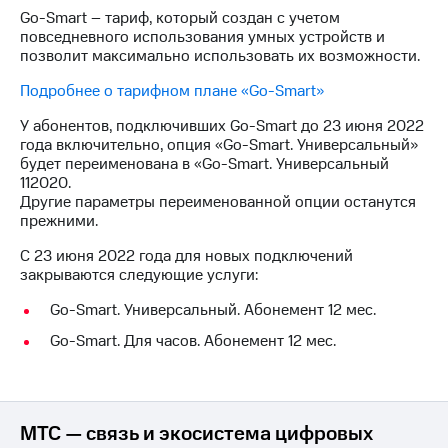
на связь
Go-Smart – тариф, который создан с учетом
повседневного использования умных устройств и
Роуминг
Тарифы
позволит максимально использовать их возможности.
RED,
Семейная
Подробнее о тарифном плане «Go-Smart»
РИИЛ
группа
и МТС
У абонентов, подключивших Go-Smart до 23 июня 2022
Супер
года включительно, опция «Go-Smart. Универсальный»
Заказать
дешевле
будет переименована в «Go-Smart. Универсальный
SIM-
при
112020.
карту
оплате
Другие параметры переименованной опции останутся
с карты
прежними.
Оформить
МТС
eSIM
Деньги
С 23 июня 2022 года для новых подключений
закрываются следующие услуги:
SIM-
Выберите
карта
и подключите
Go-Smart. Универсальный. Абонемент 12 мес.
для
ТВ
иностранцев
с выгодным
Go-Smart. Для часов. Абонемент 12 мес.
тарифом
Оформить
чистый
Тарифы
номер
МТС — связь и экосистема цифровых