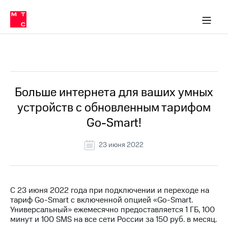
Перенести
ка 30% на связь
обильная связь
Сервисы и подписки
Интернет-магазин
Для дома
Скидка 30% на связь
Личные кабинеты
Финансы
Приложения
номер
ичные кабинеты
в МТС
Мобильная
связь
Все Новости
Тарифы
Интернет
и
ТВ
Услуги
Больше интернета для ваших умных
Спутниковое
устройств с обновленным тарифом
ТВ
Роуминг
Go-Smart!
МТС
Деньги
23 июня 2022
Личный
кабинет
Мобильная связь
Скачать
Перенести
приложение
номер
Мой
в МТС
С 23 июня 2022 года при подключении и переходе на
МТС
тариф Go-Smart с включенной опцией «Go-Smart.
Акции
Тарифы
Универсальный» ежемесячно предоставляется 1 ГБ, 100
минут и 100 SMS на все сети России за 150 руб. в месяц.
Скидка 30%
Услуги