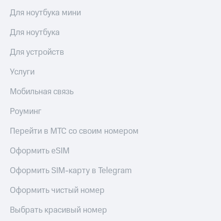
Premium
доступ
Для ноутбука мини
к геолокации
Подписка
Для ноутбука
Сертификаты
на гигабайты
безопасности
интернета,
Для устройств
фильмы,
Всё
музыка
Услуги
и многое
под
другое
рукой
Мобильная связь
в Мой МТС
Семейная
группа
Роуминг
Посмотрите,
что
Скидка
Перейти в МТС со своим номером
полезного
на тарифы,
есть
общие
Оформить eSIM
в нашем
подписки
приложении
и услуги,
Оформить SIM-карту в Telegram
доступ
КИОН
к геолокации
Оформить чистый номер
КИОН
Кино,
Музыка
Выбрать красивый номер
музыка,
книги