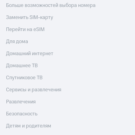
КИОН
Больше возможностей выбора номера
и не
Строки
только
Заменить SIM-карту
Live
Безопасность
Перейти на eSIM
Гудок
Финансы
Для дома
Мой
Детям
МТС
и родителям
Домашний интернет
Все
Здоровье
Домашнее ТВ
приложения
и фитнес
Спутниковое ТВ
Инвестиции
Приложения
от МТС
Сервисы и развлечения
Получайте
доход
Акции
онлайн
Развлечения
Приложения
Страхование
Безопасность
КИОН
Покупка
Детям и родителям
КИОН
полисов
Музыка
онлайн