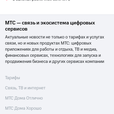
КИОН
и не
Строки
только
Live
Безопасность
МТС — связь и экосистема цифровых
Гудок
сервисов
Финансы
Актуальные новости не только о тарифах и услугах
Мой
Детям
МТС
связи, но и новых продуктах МТС: цифровых
и родителям
приложениях для работы и отдыха, ТВ и медиа,
Все
Здоровье
финансовых сервисах, технологиях для запуска и
приложения
и фитнес
продвижения бизнеса и других сервисах компании
Инвестиции
Приложения
от МТС
Получайте
Тарифы
доход
Акции
онлайн
Связь, ТВ и интернет
Приложения
Страхование
КИОН
МТС Дома Отлично
Покупка
КИОН
МТС Дома Хорошо
полисов
Музыка
онлайн