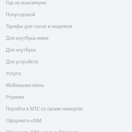
Год на максимуме
онлайн
Тарифы
RED,
Скидка 30%
Полугодовой
РИИЛ
на связь
и МТС Супер
Тарифы для часов и модемов
дешевле
С картой
при оплате
МТС
Для ноутбука мини
с карты
Деньги
МТС Деньги
Для ноутбука
МТС
Обзоры
Накопления
Для устройств
товаров
Откладывайте
Услуги
Скидки
деньги
до 40%
и получайте
Мобильная связь
доход 15%
на смартфоны
Платежи
Роуминг
при
и
покупке
переводы
Перейти в МТС со своим номером
со связью
МТС
Пополнить
Оформить eSIM
номер
МТС