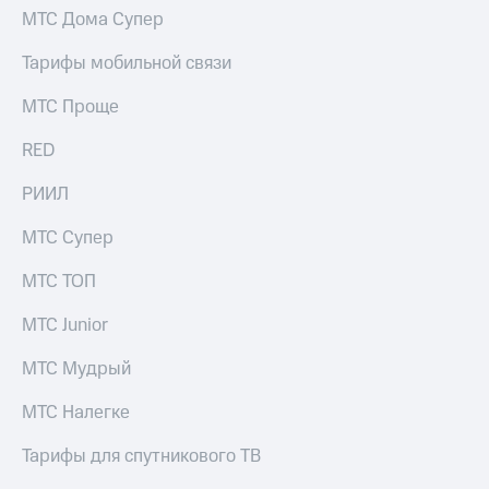
МТС Дома Супер
КИОН
Скидка 30%
Строки
на связь
Тарифы мобильной связи
Live
С картой
МТС Проще
МТС
Гудок
Деньги
RED
Мой
МТС
РИИЛ
МТС
Накопления
Все
МТС Супер
Откладывайте
приложения
деньги
Финансы
МТС ТОП
и получайте
Инвестиции
доход 15%
МТС Junior
Получайте
Акции
доход
Условия
МТС Мудрый
онлайн
пополнения
МТС Налегке
Страхование
Скидка
30%
Тарифы для спутникового ТВ
Покупка
на связь
полисов