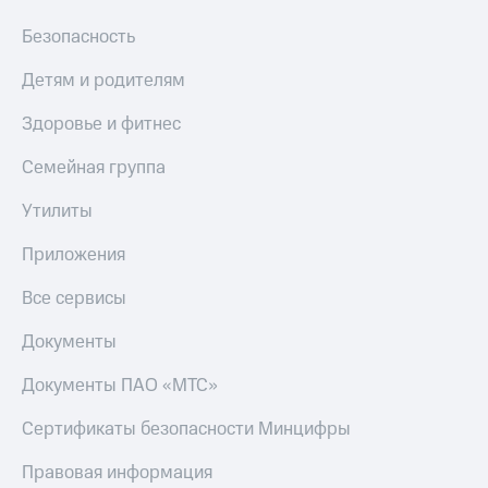
коду
за границей
Безопасность
тернет-магазин
Детям и родителям
Смартфоны
Здоровье и фитнес
Наушники
и
Семейная группа
колонки
Умные
Утилиты
часы
и
Приложения
трекеры
Все сервисы
Умный
дом
Документы
Планшеты
Документы ПАО «МТС»
Акции
Сертификаты безопасности Минцифры
и
скидки
Правовая информация