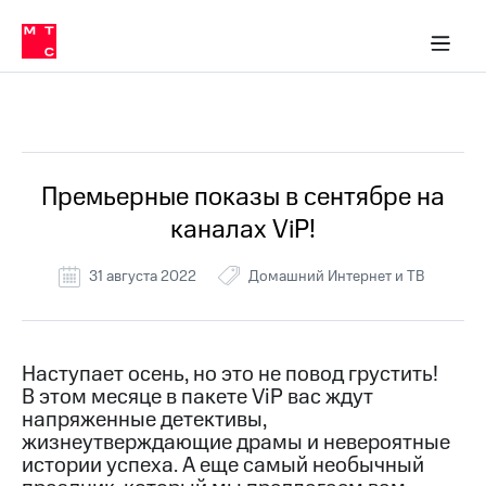
Перенести
ка 30% на связь
обильная связь
Сервисы и подписки
Интернет-магазин
Для дома
Скидка 30% на связь
Личные кабинеты
Финансы
Приложения
номер
ичные кабинеты
в МТС
Мобильная
связь
Все Новости
Тарифы
Интернет
и
ТВ
Услуги
Премьерные показы в сентябре на
Спутниковое
каналах ViP!
ТВ
Роуминг
МТС
31 августа 2022
Домашний Интернет и ТВ
Деньги
Личный
кабинет
Мобильная связь
Скачать
Перенести
Наступает осень, но это не повод грустить!
приложение
номер
В этом месяце в пакете ViP вас ждут
Мой
в МТС
МТС
напряженные детективы,
Акции
жизнеутверждающие драмы и невероятные
Тарифы
истории успеха. А еще самый необычный
Скидка 30%
Услуги