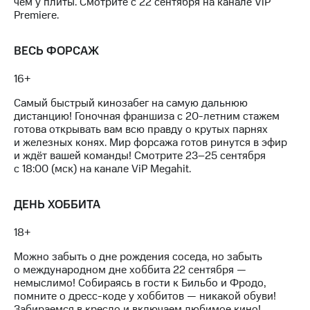
чем у плиты. Смотрите с 22 сентября на канале ViP
для дома
Premiere.
Услуги
149 ₽/
мес
ВЕСЬ ФОРСАЖ
Акции
МТС
16+
Домашний
Premium
интернет
Самый быстрый кинозабег на самую дальнюю
Подписка
дистанцию! Гоночная франшиза с
20-летним
стажем
Домашнее
на гигабайты
готова открывать вам всю правду о крутых парнях
ТВ
интернета,
и железных конях. Мир форсажа готов ринутся в эфир
фильмы,
и ждёт вашей команды! Смотрите
23–25
сентября
Спутниковое
музыка
с 18:00 (мск) на канале ViP Megahit.
ТВ
и многое
другое
Перейти
ДЕНЬ ХОББИТА
в МТС
Семейная
со своим
группа
18+
номером
Скидка
Можно забыть о дне рождения соседа, но забыть
Поддержка
на тарифы,
о международном дне хоббита 22 сентября —
общие
немыслимо! Собираясь в гости к Бильбо и Фродо,
висы и подписки
подписки
помните о дресс-коде у хоббитов — никакой обуви!
МТС
и услуги,
Забираемся в кресло и включаем любимое кино!