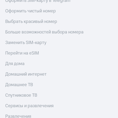
Оформить SIM-карту в Telegram
Настройки
Оформить чистый номер
автоплатежа
Выбрать красивый номер
Пополнить
номер
Больше возможностей выбора номера
другого
оператора
Заменить SIM-карту
Оплата
Перейти на eSIM
интернета
и
ТВ
Для дома
Переводы
Домашний интернет
с
телефона
Домашнее ТВ
на карту
Спутниковое ТВ
МТС Pay
Сервисы и развлечения
Оплата
по QR-
Развлечения