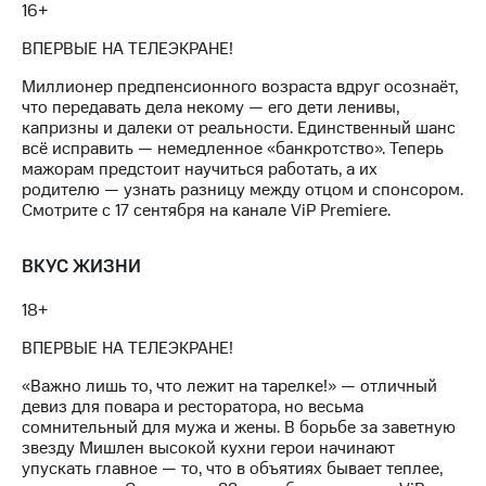
Интернет,
Выбрать
16+
ТВ и телефон
красивый
для дома
номер
ВПЕРВЫЕ НА ТЕЛЕЭКРАНЕ!
Заменить
Миллионер предпенсионного возраста вдруг осознаёт,
Услуги
SIM-
что передавать дела некому — его дети ленивы,
карту
капризны и далеки от реальности. Единственный шанс
Личный
всё исправить — немедленное «банкротство». Теперь
кабинет
Перейти
мажорам предстоит научиться работать, а их
интернета
на
родителю — узнать разницу между отцом и спонсором.
и
eSIM
Смотрите с 17 сентября на канале ViP Premiere.
ТВ
Личный
Для дома
ВКУС ЖИЗНИ
кабинет
Выберите
спутникового
и подключите
ТВ
18+
ТВ
Скачать
с выгодным
ВПЕРВЫЕ НА ТЕЛЕЭКРАНЕ!
приложение
тарифом
Мой
«Важно лишь то, что лежит на тарелке!» — отличный
МТС
девиз для повара и ресторатора, но весьма
Акции
Тарифы
сомнительный для мужа и жены. В борьбе за заветную
Интернет,
звезду Мишлен высокой кухни герои начинают
ТВ и телефон
упускать главное — то, что в объятиях бывает теплее,
Видеонаблюдение
для дома