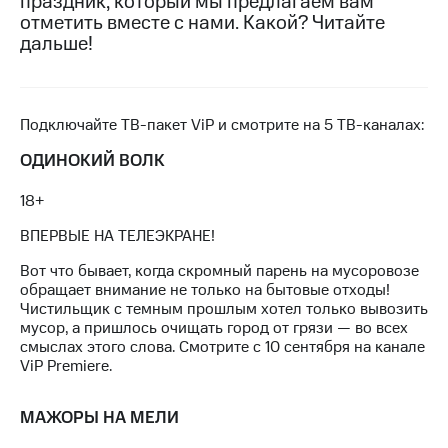
праздник, который мы предлагаем вам
на связь
отметить вместе с нами. Какой? Читайте
дальше!
Роуминг
Тарифы
RED,
Семейная
РИИЛ
группа
и МТС
Подключайте
ТВ-пакет
ViP и смотрите на 5 ТВ-каналах:
Супер
Заказать
дешевле
ОДИНОКИЙ ВОЛК
SIM-
при
карту
оплате
18+
с карты
Оформить
МТС
ВПЕРВЫЕ НА ТЕЛЕЭКРАНЕ!
eSIM
Деньги
Вот что бывает, когда скромный парень на мусоровозе
SIM-
Выберите
обращает внимание не только на бытовые отходы!
карта
и подключите
Чистильщик с темным прошлым хотел только вывозить
для
ТВ
мусор, а пришлось очищать город от грязи — во всех
иностранцев
с выгодным
смыслах этого слова. Смотрите с 10 сентября на канале
тарифом
ViP Premiere.
Оформить
чистый
Тарифы
номер
МАЖОРЫ НА МЕЛИ