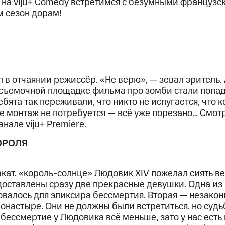
 на viju+ Comedy встретимся с безумными французс
м сезон дорам!
ход 15%
 в отчаянии режиссёр. «Не верю», — зевал зритель. 
ле при оплате с карты МТС Деньги
а съемочной площадке фильма про зомби стали попа
бята так переживали, что никто не испугается, что
к
е монтаж не потребуется — всё уже порезано… Смот
анале viju+ Premiere.
ОРОЛЯ
акат, «король-солнце» Людовик XIV пожелал сиять в
доставлены сразу две прекрасные девушки. Одна из 
овалось для эликсира бессмертия. Вторая — незако
онастыре. Они не должны были встретиться, но судь
бессмертие у Людовика всё меньше, зато у нас есть