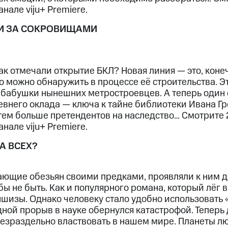
анале viju+ Premiere.
КИ ЗА СОКРОВИЩАМИ
ак отмечали открытие БКЛ? Новая линия — это, конеч
то можно обнаружить в процессе её строительства. 
абабушки нынешних метростроевцев. А теперь один
внего оклада — ключа к тайне библиотеки Ивана Гр
тем больше претендентов на наследство… Смотрите 
анале viju+ Premiere.
А ВСЕХ?
ающие обезьян своими предками, проявляли к ним 
бы не быть. Как и популярного романа, который лёг в
шизы. Однако человеку стало удобно использовать 
дной прорыв в науке обернулся катастрофой. Теперь
 безраздельно властвовать в нашем мире. Планеты л