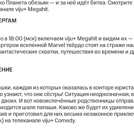
ько Планета обезьян — и за неё идёт битва. Смотрите
анале viju+ Megahit.
ЕРГАМ
 в 18:00 (мск) включаем viju+ Megahit и видим их —
ргерои вселенной Marvel твёрдо стоят на страже на
антастические схватки, путешествия во времени и 
ЕНИЕ
ки, каждая из которых оказалась в конторе юриста 
 узнают, что они сёстры! Ситуация неоднозначная, 
а двоих. И вот новоиспечённые родственницы отпра
ходится шале папаши. Каково же будет их удивление
жив и приготовил для них весьма незаконное прикл
к) на телеканале viju+ Comedy.