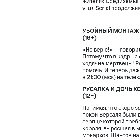
жителях Средиземья,
МТС Накопления
viju+ Serial продолжи
Откладывайте деньги и получайте до
Акции
Условия пополнения
УБОЙНЫЙ МОНТАЖ
Скидка 30% на связь
(16+)
«Не верю!» — говорил
Тарифы RED, РИИЛ и МТС Супер дешев
Потому что в кадр н
ходячие мертвецы! Ре
Обзоры товаров
помочь. И теперь даж
в 21:00 (мск) на телек
Скидки до 40%
на смартфоны
РУСАЛКА И ДОЧЬ К
(12+)
при покупке со связью МТС
Понимая, что скоро з
покои Версаля были 
сердце которой треб
короля, выросшая в м
монархов. Шансов на 