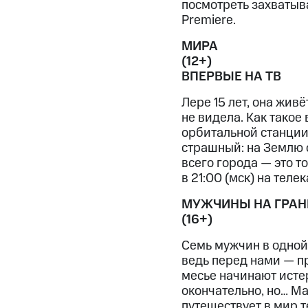
посмотреть захватыва
Premiere.
МИРА
(12+)
ВПЕРВЫЕ НА ТВ
Лере 15 лет, она жив
не видела. Как такое
орбитальной станции 
страшный: на Землю 
всего города — это то
в 21:00 (мск) на телек
МУЖЧИНЫ НА ГРАН
(16+)
Семь мужчин в одной
ведь перед нами — п
месье начинают истер
окончательно, но… Ма
путешествует в мир 