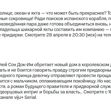
лнце, океан и яхта — что может быть прекраснее? Т
тные сокровища! Ради поисков испанского корабля,
разведённая пара даже готова объединиться вновь, 
владельца шикарной яхты составить им компанию —
придирки. Смотрите 28 апреля в 20:30 (мск) на теле
елей Сон
Док-Им
обретает новый дом в королевском
ать и не боится говорить правду строгим придворны
едного принца девочку отправляют провести прощал
ится с мальчиком, оплакивающим покойницу. Но на
стя, а роман будущего правителя и придворной служ
дворцовых интриг и борьбы за власть… Смотрите c 1
анале viju+ Serial.