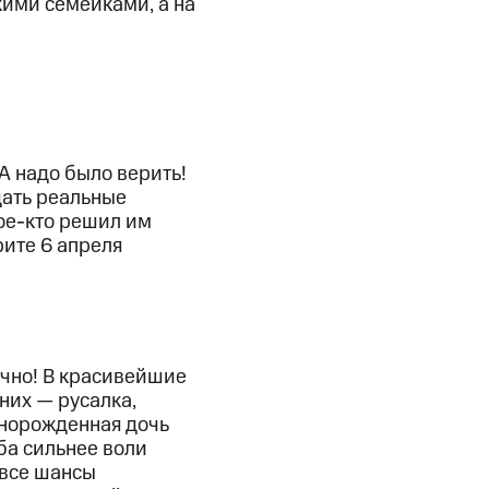
кими семейками, а на
А надо было верить!
дать реальные
ое-кто
решил им
рите 6 апреля
ечно! В красивейшие
них — русалка,
ннорожденная дочь
ба сильнее воли
 все шансы