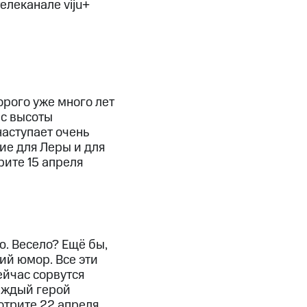
елеканале viju+
орого уже много лет
 с высоты
наступает очень
ие для Леры и для
рите 15 апреля
. Весело? Ещё бы,
ий юмор. Все эти
ейчас сорвутся
каждый герой
отрите 22 апреля