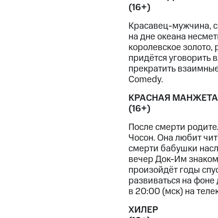
(16+)
Красавец-мужчина, со
на дне океана несме
королевское золото, 
придётся уговорить 
прекратить взаимные 
Comedy.
КРАСНАЯ МАНЖЕТА
(16+)
После смерти родит
Чосон. Она любит чит
смерти бабушки насл
вечер
Док-Им
знаком
произойдёт годы спу
развиваться на фоне 
в 20:00 (мск) на телек
ХИЛЕР