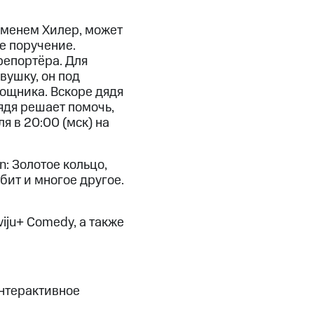
 именем Хилер, может
ое поручение.
репортёра. Для
вушку, он под
ощника. Вскоре дядя
ядя решает помочь,
я в 20:00 (мск) на
n: Золотое кольцо,
бит и многое другое.
viju+ Comedy, а также
Интерактивное