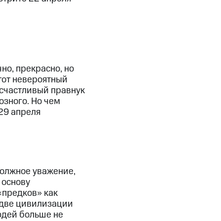
но, прекрасно, но
Этот невероятный
 счастливый правнук
озного. Но чем
29 апреля
должное уважение,
 основу
«предков» как
 две цивилизации
юдей больше не