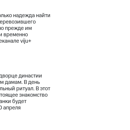
олько надежда найти
 перевозившего
но прежде им
 и временно
канале viju+
 дворце династии
м дамам. В день
ьный ритуал. В этот
стоящее знакомство
анки будет
0 апреля