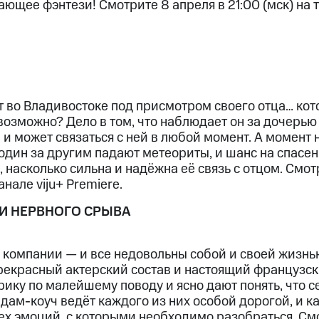
ющее фэнтези! Смотрите 8 апреля в 21:00 (мск) на т
ёт во Владивостоке под присмотром своего отца… кот
 возможно? Дело в том, что наблюдает он за дочерью
и может связаться с ней в любой момент. А момент 
один за другим падают метеориты, и шанс на спасен
, насколько сильна и надёжна её связь с отцом. Смот
анале viju+ Premiere.
И НЕРВНОГО СРЫВА
 компании — и все недовольны собой и своей жизнью
рекрасный актерский состав и настоящий французск
ику по малейшему поводу и ясно дают понять, что с
дам-коуч ведёт каждого из них особой дорогой, и 
тех эмоций, с которыми необходимо разобраться. См