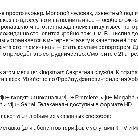
не просто курьер. Молодой человек, известный под
заказ по адресу, но и выполнить иное — особо сложн
пропавшую много лет назад племянницу известного 
неожиданно становится крайне важным. Вычислив де
устраивается в интернет-газету в качестве её пом
мечта его племянницы — стать крутым репортёром. Д
го приведёт это сотрудничество. Смотрите c 21 апрел
l.
в этом месяце: Kingsman: Секретная служба, Kingsma
тив всех, Убийство по Фрейду, фэнтези-трилогия Хоб
iju+ входят киноканалы viju+ Premiere, viju+ Megahit, 
t и viju+ Serial. Телеканалы доступны в формате HD.
акет viju+ любым из указанных способов:
иставка (для абонентов тарифов с услугами IPTV и 