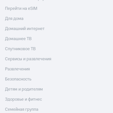
КИОН
Перейти на eSIM
Скидка 30%
Строки
на связь
Для дома
Live
С картой
МТС
Домашний интернет
Гудок
Деньги
Домашнее ТВ
Мой
МТС
МТС
Накопления
Спутниковое ТВ
Все
Откладывайте
Сервисы и развлечения
приложения
деньги
Финансы
и получайте
Развлечения
Инвестиции
доход 15%
Получайте
Акции
Безопасность
доход
Условия
онлайн
пополнения
Детям и родителям
Страхование
Скидка
Здоровье и фитнес
30%
Покупка
на связь
Семейная группа
полисов