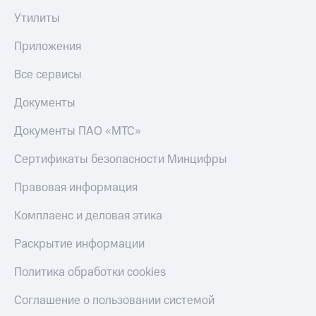
онлайн
Тарифы
Утилиты
RED,
Скидка 30%
РИИЛ
Приложения
на связь
и МТС Супер
дешевле
Все сервисы
С картой
при оплате
МТС
с карты
Деньги
Документы
МТС Деньги
МТС
Документы ПАО «МТС»
Обзоры
Накопления
товаров
Сертификаты безопасности Минцифры
Откладывайте
Скидки
деньги
Правовая информация
до 40%
и получайте
доход 15%
на смартфоны
Комплаенс и деловая этика
Платежи
при
Раскрытие информации
и
покупке
переводы
со связью
Политика обработки cookies
МТС
Пополнить
номер
Соглашение о пользовании системой
МТС