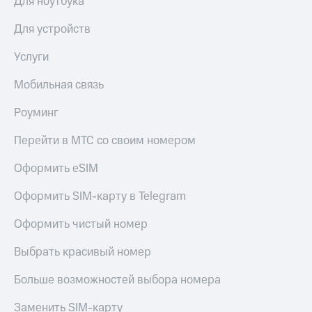
Для ноутбука
КИОН
и не
Строки
только
Для устройств
Live
Безопасность
Услуги
Гудок
Финансы
Мобильная связь
Мой
Детям
Роуминг
МТС
и родителям
Перейти в МТС со своим номером
Все
Здоровье
приложения
и фитнес
Оформить eSIM
Инвестиции
Приложения
Оформить SIM-карту в Telegram
от МТС
Получайте
доход
Оформить чистый номер
Акции
онлайн
Выбрать красивый номер
Приложения
Страхование
КИОН
Больше возможностей выбора номера
Покупка
КИОН
полисов
Музыка
Заменить SIM-карту
онлайн