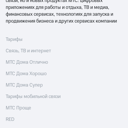
связи, но и новых продуктах МТС: цифровых
для дома
приложениях для работы и отдыха, ТВ и медиа,
Услуги
финансовых сервисах, технологиях для запуска и
149 ₽/
мес
продвижения бизнеса и других сервисах компании
Акции
МТС
Домашний
Premium
Тарифы
интернет
Подписка
Связь, ТВ и интернет
Домашнее
на гигабайты
ТВ
интернета,
МТС Дома Отлично
фильмы,
Спутниковое
музыка
ТВ
МТС Дома Хорошо
и многое
другое
Перейти
МТС Дома Супер
в МТС
Семейная
со своим
группа
Тарифы мобильной связи
номером
Скидка
МТС Проще
Поддержка
на тарифы,
общие
RED
висы и подписки
подписки
МТС
и услуги,