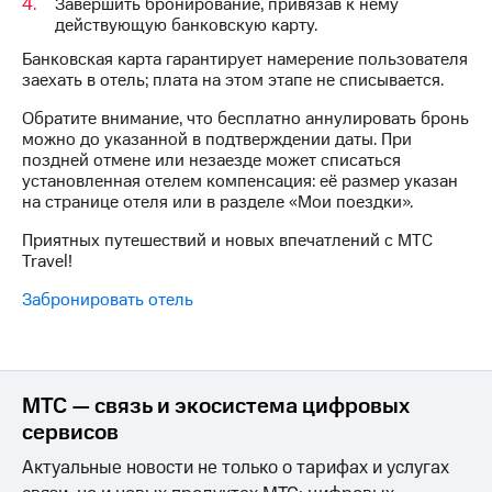
Интернет,
Выбрать
Завершить бронирование, привязав к нему
ТВ и телефон
красивый
действующую банковскую карту.
для дома
номер
Банковская карта гарантирует намерение пользователя
заехать в отель; плата на этом этапе не списывается.
Заменить
Услуги
SIM-
Обратите внимание, что бесплатно аннулировать бронь
карту
можно до указанной в подтверждении даты. При
Личный
поздней отмене или незаезде может списаться
кабинет
Перейти
установленная отелем компенсация: её размер указан
интернета
на
на странице отеля или в разделе «Мои поездки».
и
eSIM
ТВ
Приятных путешествий и новых впечатлений с МТС
Личный
Для дома
Travel!
кабинет
Выберите
спутникового
и подключите
Забронировать отель
ТВ
ТВ
Скачать
с выгодным
приложение
тарифом
Мой
МТС
МТС — связь и экосистема цифровых
Акции
Тарифы
сервисов
Интернет,
ТВ и телефон
Актуальные новости не только о тарифах и услугах
Видеонаблюдение
для дома