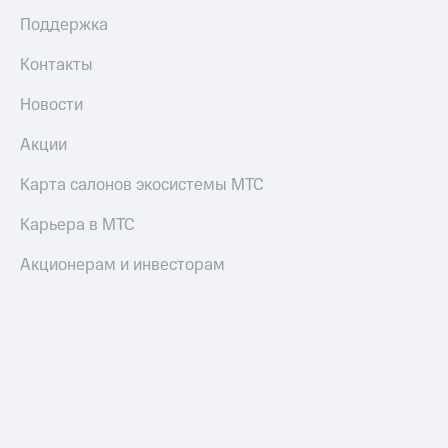
коду
за границей
Поддержка
тернет-магазин
Контакты
Смартфоны
Новости
Наушники
и
Акции
колонки
Карта салонов экосистемы МТС
Умные
часы
Карьера в МТС
и
трекеры
Акционерам и инвесторам
Умный
дом
Планшеты
Акции
и
скидки