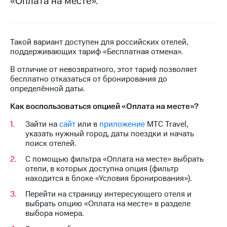
«Оплата на месте».
на связь
Роуминг
Тарифы
RED,
Такой вариант доступен для российских отелей,
Семейная
РИИЛ
поддерживающих тариф «Бесплатная отмена».
группа
и МТС
Супер
В отличие от невозвратного, этот тариф позволяет
Заказать
дешевле
бесплатно отказаться от бронирования до
SIM-
при
определённой даты.
карту
оплате
с карты
Как воспользоваться опцией «Оплата на месте»?
Оформить
МТС
eSIM
Деньги
Зайти на
сайт
или в
приложение
МТС Travel,
указать нужный город, даты поездки и начать
SIM-
Выберите
поиск отелей.
карта
и подключите
С помощью фильтра «Оплата на месте» выбрать
для
ТВ
отели, в которых доступна опция (фильтр
иностранцев
с выгодным
находится в блоке «Условия бронирования»).
тарифом
Оформить
Перейти на страницу интересующего отеля и
чистый
выбрать опцию «Оплата на месте» в разделе
Тарифы
номер
выбора номера.