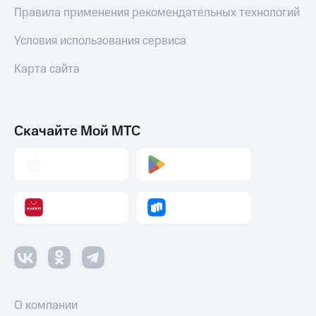
Правила применения рекомендательных технологий
Настройки
автоплатежа
Условия использования сервиса
Пополнить
Карта сайта
номер
другого
оператора
Скачайте Мой МТС
Оплата
интернета
и
ТВ
Переводы
с
телефона
на карту
МТС Pay
Оплата
по QR-
О компании