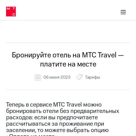
Перенести
ка 30% на связь
обильная связь
Сервисы и подписки
Интернет-магазин
Для дома
Скидка 30% на связь
Личные кабинеты
Финансы
Приложения
номер
ичные кабинеты
в МТС
Мобильная
связь
Все Новости
Тарифы
Интернет
и
ТВ
Услуги
Бронируйте отель на МТС Travel —
Спутниковое
платите на месте
ТВ
Роуминг
МТС
06 июня 2023
Тарифы
Деньги
Личный
кабинет
Мобильная связь
Скачать
Перенести
Теперь в сервисе МТС Travel можно
приложение
номер
бронировать отели без предварительных
Мой
в МТС
МТС
расходов: если вы предпочитаете
Акции
рассчитываться за проживание при
Тарифы
заселении, то можете выбрать опцию
Скидка 30%
Услуги