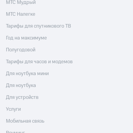
МТС Мудрый
Premium
доступ
к геолокации
МТС Налегке
Подписка
Сертификаты
на гигабайты
Тарифы для спутникового ТВ
безопасности
интернета,
фильмы,
Год на максимуме
Всё
музыка
и многое
под
Полугодовой
другое
рукой
в Мой МТС
Семейная
Тарифы для часов и модемов
группа
Посмотрите,
Для ноутбука мини
что
Скидка
полезного
на тарифы,
Для ноутбука
есть
общие
в нашем
подписки
Для устройств
приложении
и услуги,
доступ
КИОН
Услуги
к геолокации
КИОН
Мобильная связь
Кино,
Музыка
музыка,
книги