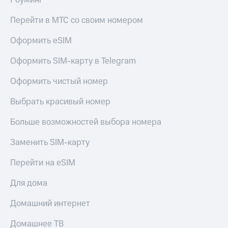
Роуминг
КИОН
и не
Строки
только
Перейти в МТС со своим номером
Live
Безопасность
Оформить eSIM
Гудок
Финансы
Оформить SIM-карту в Telegram
Мой
Детям
Оформить чистый номер
МТС
и родителям
Выбрать красивый номер
Все
Здоровье
приложения
и фитнес
Больше возможностей выбора номера
Инвестиции
Приложения
Заменить SIM-карту
от МТС
Получайте
доход
Перейти на eSIM
Акции
онлайн
Для дома
Приложения
Страхование
КИОН
Домашний интернет
Покупка
КИОН
полисов
Музыка
Домашнее ТВ
онлайн