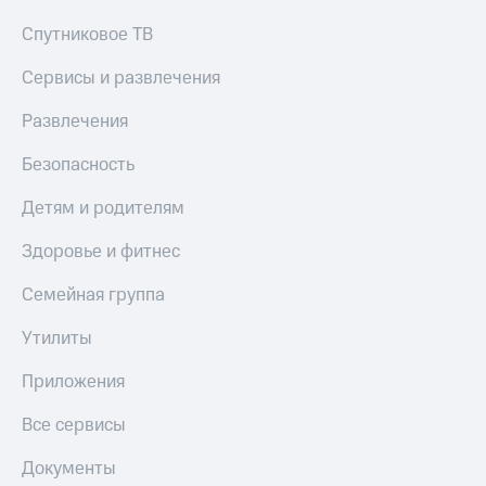
КИОН
Спутниковое ТВ
Скидка 30%
Строки
на связь
Сервисы и развлечения
Live
С картой
МТС
Развлечения
Гудок
Деньги
Безопасность
Мой
МТС
МТС
Накопления
Детям и родителям
Все
Откладывайте
Здоровье и фитнес
приложения
деньги
Финансы
и получайте
Семейная группа
Инвестиции
доход 15%
Утилиты
Получайте
Акции
доход
Условия
онлайн
пополнения
Приложения
Страхование
Скидка
Все сервисы
30%
Покупка
на связь
Документы
полисов