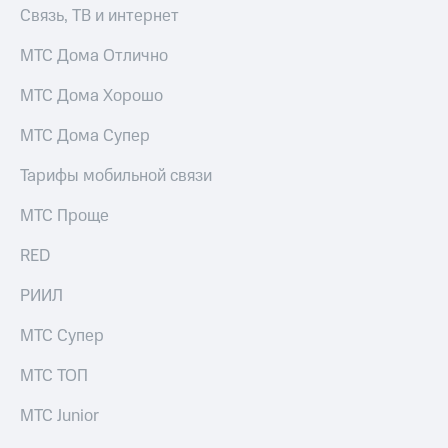
для дома
Связь, ТВ и интернет
Услуги
149 ₽/
МТС Дома Отлично
мес
Акции
МТС Дома Хорошо
МТС
Домашний
Premium
МТС Дома Супер
интернет
Подписка
Тарифы мобильной связи
Домашнее
на гигабайты
ТВ
интернета,
МТС Проще
фильмы,
Спутниковое
музыка
ТВ
RED
и многое
другое
Перейти
РИИЛ
в МТС
Семейная
со своим
группа
МТС Супер
номером
Скидка
МТС ТОП
Поддержка
на тарифы,
общие
МТС Junior
висы и подписки
подписки
МТС
и услуги,