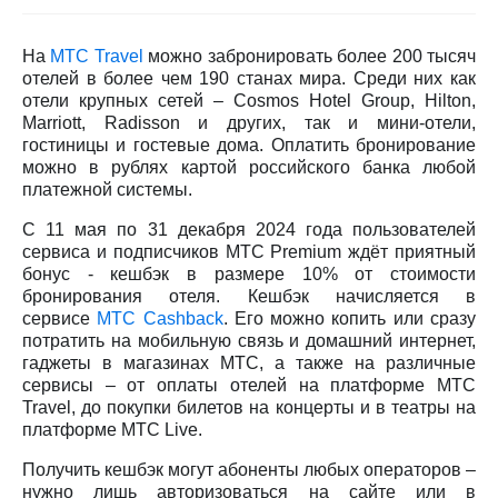
на связь
Роуминг
На
МТС Travel
можно забронировать более 200 тысяч
Тарифы
отелей в более чем 190 станах мира. Среди них как
RED,
Семейная
РИИЛ
отели крупных сетей – Cosmos Hotel Group, Hilton,
группа
и МТС
Marriott, Radisson и других, так и мини-отели,
Супер
гостиницы и гостевые дома. Оплатить бронирование
Заказать
дешевле
можно в рублях картой российского банка любой
SIM-
при
платежной системы.
карту
оплате
с карты
С 11 мая по 31 декабря 2024 года пользователей
Оформить
МТС
сервиса и подписчиков МТС
Premium
ждёт приятный
eSIM
Деньги
бонус - кешбэк в размере 10% от стоимости
бронирования отеля. Кешбэк начисляется в
SIM-
Выберите
сервисе
МТС Cashback
. Его можно копить или сразу
карта
и подключите
потратить на мобильную связь и домашний интернет,
для
ТВ
гаджеты в магазинах МТС, а также на различные
иностранцев
с выгодным
сервисы – от оплаты отелей на платформе МТС
тарифом
Travel
, до покупки билетов на концерты и в театры на
Оформить
платформе МТС Live.
чистый
Тарифы
номер
Получить кешбэк могут абоненты любых операторов –
нужно лишь авторизоваться на сайте или в