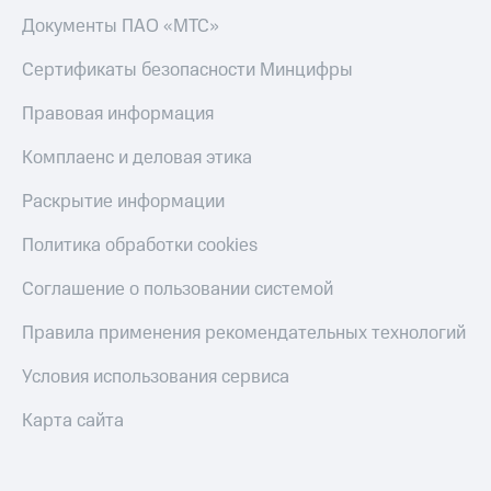
онлайн
Документы ПАО «МТС»
Тарифы
RED,
Скидка 30%
РИИЛ
Сертификаты безопасности Минцифры
на связь
и МТС Супер
дешевле
Правовая информация
С картой
при оплате
МТС
с карты
Комплаенс и деловая этика
Деньги
МТС Деньги
МТС
Раскрытие информации
Обзоры
Накопления
товаров
Политика обработки cookies
Откладывайте
Скидки
деньги
Соглашение о пользовании системой
до 40%
и получайте
доход 15%
на смартфоны
Правила применения рекомендательных технологий
Платежи
при
Условия использования сервиса
и
покупке
переводы
со связью
Карта сайта
МТС
Пополнить
номер
МТС