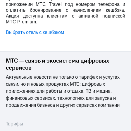
Интернет,
Выбрать
приложении МТС Travel под номером телефона и
ТВ и телефон
красивый
оплатить бронирование с начислением кешбэка.
для дома
номер
Акция доступна клиентам с активной подпиской
МТС
Premium
.
Заменить
Услуги
SIM-
Выбрать отель с кешбэком
карту
Личный
кабинет
Перейти
интернета
на
и
eSIM
МТС — связь и экосистема цифровых
ТВ
Личный
сервисов
Для дома
кабинет
Выберите
Актуальные новости не только о тарифах и услугах
спутникового
и подключите
ТВ
связи, но и новых продуктах МТС: цифровых
ТВ
Скачать
с выгодным
приложениях для работы и отдыха, ТВ и медиа,
приложение
тарифом
финансовых сервисах, технологиях для запуска и
Мой
продвижения бизнеса и других сервисах компании
МТС
Акции
Тарифы
Интернет,
ТВ и телефон
Тарифы
Видеонаблюдение
для дома