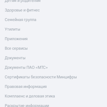
Детям и родителям
КИОН
Скидка 30%
Здоровье и фитнес
Строки
на связь
Семейная группа
Live
С картой
МТС
Гудок
Утилиты
Деньги
Мой
Приложения
МТС
МТС
Накопления
Все сервисы
Все
Откладывайте
приложения
деньги
Документы
Финансы
и получайте
Инвестиции
доход 15%
Документы ПАО «МТС»
Получайте
Акции
Сертификаты безопасности Минцифры
доход
Условия
онлайн
пополнения
Правовая информация
Страхование
Скидка
Комплаенс и деловая этика
30%
Покупка
на связь
Раскрытие информации
полисов