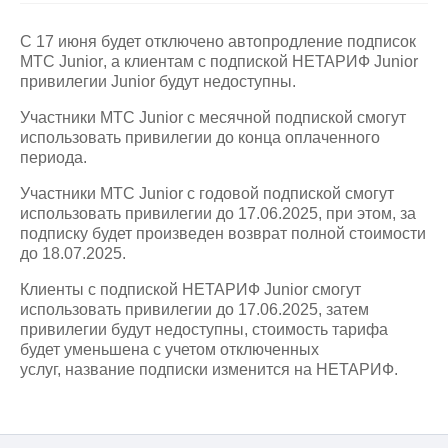
на связь
С 17 июня будет отключено автопродление подписок
Роуминг
Тарифы
МТС
Junior
, а клиентам с подпиской НЕТАРИФ Junior
RED,
привилегии Junior будут недоступны.
Семейная
РИИЛ
группа
и МТС
Участники МТС
Junior
с месячной подпиской смогут
Супер
использовать привилегии до конца оплаченного
Заказать
дешевле
периода.
SIM-
при
карту
оплате
Участники МТС
Junior
с годовой подпиской смогут
с карты
использовать привилегии до 17.06.2025, при этом, за
Оформить
МТС
подписку будет произведен возврат полной стоимости
eSIM
Деньги
до 18.07.2025.
SIM-
Выберите
Клиенты с подпиской НЕТАРИФ Junior смогут
карта
и подключите
использовать привилегии до 17.06.2025, затем
для
ТВ
привилегии будут недоступны, стоимость тарифа
иностранцев
с выгодным
будет уменьшена с учетом отключенных
тарифом
услуг, название подписки изменится на НЕТАРИФ.
Оформить
чистый
Тарифы
номер