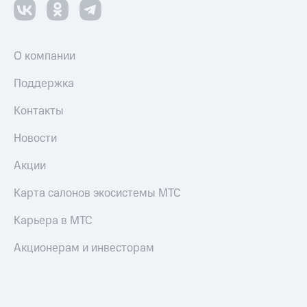
Настройки
автоплатежа
О компании
Пополнить
номер
Поддержка
другого
оператора
Контакты
Оплата
Новости
интернета
и
ТВ
Акции
Переводы
Карта салонов экосистемы МТС
с
телефона
Карьера в МТС
на карту
Акционерам и инвесторам
МТС Pay
Оплата
по QR-