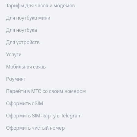
Premium
доступ
Тарифы для часов и модемов
к геолокации
Подписка
Для ноутбука мини
Сертификаты
на гигабайты
безопасности
интернета,
Для ноутбука
фильмы,
Всё
музыка
Для устройств
и многое
под
другое
рукой
Услуги
в Мой МТС
Семейная
Мобильная связь
группа
Посмотрите,
что
Роуминг
Скидка
полезного
на тарифы,
есть
общие
Перейти в МТС со своим номером
в нашем
подписки
приложении
и услуги,
Оформить eSIM
доступ
КИОН
к геолокации
Оформить SIM-карту в Telegram
КИОН
Кино,
Оформить чистый номер
Музыка
музыка,
книги