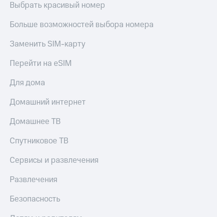
Выбрать красивый номер
КИОН
и не
Строки
только
Больше возможностей выбора номера
Live
Безопасность
Заменить SIM-карту
Гудок
Финансы
Перейти на eSIM
Мой
Детям
МТС
и родителям
Для дома
Все
Здоровье
Домашний интернет
приложения
и фитнес
Домашнее ТВ
Инвестиции
Приложения
от МТС
Спутниковое ТВ
Получайте
доход
Акции
Сервисы и развлечения
онлайн
Приложения
Развлечения
Страхование
КИОН
Покупка
Безопасность
КИОН
полисов
Музыка
онлайн