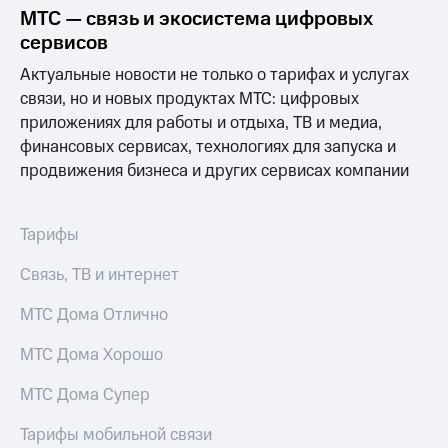
Интернет,
Выбрать
МТС — связь и экосистема цифровых
ТВ и телефон
красивый
сервисов
для дома
номер
Актуальные новости не только о тарифах и услугах
Заменить
Услуги
связи, но и новых продуктах МТС: цифровых
SIM-
карту
приложениях для работы и отдыха, ТВ и медиа,
Личный
финансовых сервисах, технологиях для запуска и
кабинет
Перейти
продвижения бизнеса и других сервисах компании
интернета
на
и
eSIM
ТВ
Личный
Для дома
Тарифы
кабинет
Выберите
спутникового
и подключите
Связь, ТВ и интернет
ТВ
ТВ
Скачать
с выгодным
МТС Дома Отлично
приложение
тарифом
Мой
МТС Дома Хорошо
МТС
Акции
Тарифы
МТС Дома Супер
Интернет,
ТВ и телефон
Тарифы мобильной связи
Видеонаблюдение
для дома