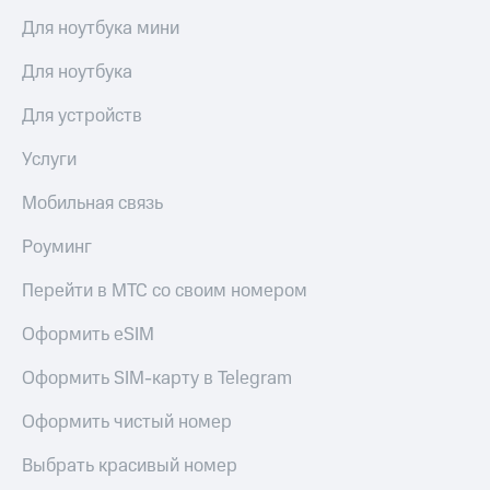
Premium
доступ
Для ноутбука мини
к геолокации
Подписка
Для ноутбука
Сертификаты
на гигабайты
безопасности
интернета,
Для устройств
фильмы,
Всё
музыка
Услуги
и многое
под
другое
рукой
Мобильная связь
в Мой МТС
Семейная
группа
Роуминг
Посмотрите,
что
Скидка
Перейти в МТС со своим номером
полезного
на тарифы,
есть
общие
Оформить eSIM
в нашем
подписки
приложении
и услуги,
Оформить SIM-карту в Telegram
доступ
КИОН
к геолокации
Оформить чистый номер
КИОН
Кино,
Музыка
Выбрать красивый номер
музыка,
книги