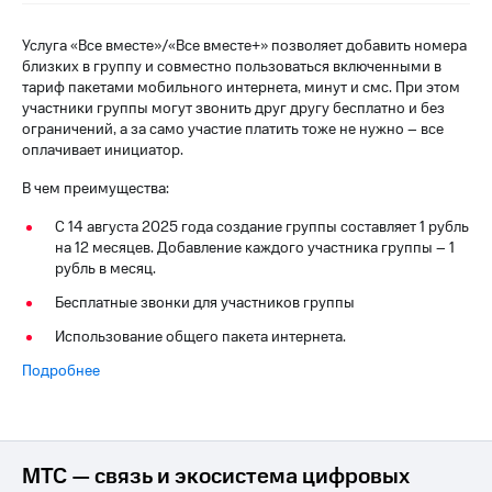
на связь
Услуга «Все вместе»/«Все вместе+» позволяет добавить номера
Роуминг
Тарифы
близких в группу и совместно пользоваться включенными в
RED,
тариф пакетами мобильного интернета, минут и смс. При этом
Семейная
РИИЛ
участники группы могут звонить друг другу бесплатно и без
группа
и МТС
ограничений, а за само участие платить тоже не нужно – все
Супер
оплачивает инициатор.
Заказать
дешевле
SIM-
при
В чем преимущества:
карту
оплате
с карты
С 14 августа 2025 года создание группы составляет 1 рубль
Оформить
МТС
на 12 месяцев. Добавление каждого участника группы – 1
eSIM
Деньги
рубль в месяц.
Бесплатные звонки для участников группы
SIM-
Выберите
карта
и подключите
Использование общего пакета интернета.
для
ТВ
иностранцев
Подробнее
с выгодным
тарифом
Оформить
чистый
Тарифы
номер
МТС — связь и экосистема цифровых