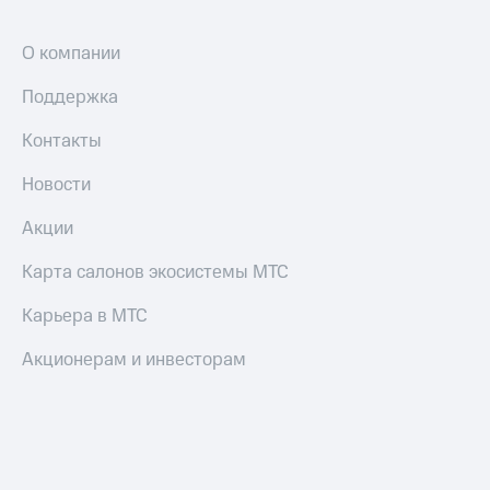
Настройки
О компании
автоплатежа
Поддержка
Пополнить
номер
другого
Контакты
оператора
Новости
Оплата
интернета
Акции
и
ТВ
Карта салонов экосистемы МТС
Переводы
Карьера в МТС
с
телефона
Акционерам и инвесторам
на карту
МТС Pay
Оплата
по QR-