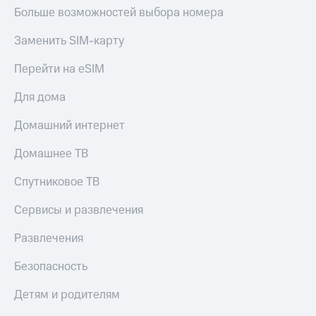
КИОН
Больше возможностей выбора номера
и не
Строки
только
Заменить SIM-карту
Live
Безопасность
Перейти на eSIM
Гудок
Финансы
Для дома
Мой
Детям
МТС
и родителям
Домашний интернет
Все
Здоровье
Домашнее ТВ
приложения
и фитнес
Спутниковое ТВ
Инвестиции
Приложения
от МТС
Сервисы и развлечения
Получайте
доход
Акции
онлайн
Развлечения
Приложения
Страхование
Безопасность
КИОН
Покупка
Детям и родителям
КИОН
полисов
Музыка
онлайн