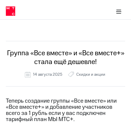
Перенести
ка 30% на связь
обильная связь
Сервисы и подписки
Интернет-магазин
Для дома
Скидка 30% на связь
Личные кабинеты
Финансы
Приложения
номер
ичные кабинеты
в МТС
Мобильная
связь
Все Новости
Тарифы
Интернет
и
ТВ
Услуги
Группа «Все вместе» и «Все вместе+»
Спутниковое
стала ещё дешевле!
ТВ
Роуминг
МТС
14 августа 2025
Скидки и акции
Деньги
Личный
кабинет
Мобильная связь
Скачать
Перенести
Теперь создание группы «Все вместе» или
приложение
номер
«Все вместе+» и добавление участников
Мой
в МТС
МТС
всего за 1 рубль если у вас подключен
Акции
тарифный план МЫ МТС+.
Тарифы
Скидка 30%
Услуги