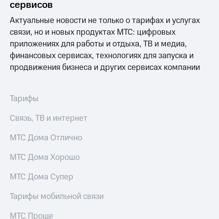
Интернет,
Выбрать
сервисов
ТВ и телефон
красивый
для дома
Актуальные новости не только о тарифах и услугах
номер
связи, но и новых продуктах МТС: цифровых
Заменить
приложениях для работы и отдыха, ТВ и медиа,
Услуги
SIM-
финансовых сервисах, технологиях для запуска и
карту
Личный
продвижения бизнеса и других сервисах компании
кабинет
Перейти
интернета
на
и
eSIM
Тарифы
ТВ
Личный
Для дома
Связь, ТВ и интернет
кабинет
Выберите
спутникового
и подключите
МТС Дома Отлично
ТВ
ТВ
Скачать
с выгодным
МТС Дома Хорошо
приложение
тарифом
Мой
МТС
МТС Дома Супер
Акции
Тарифы
Интернет,
Тарифы мобильной связи
ТВ и телефон
Видеонаблюдение
для дома
МТС Проще