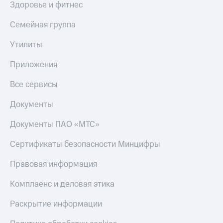
Здоровье и фитнес
КИОН
Скидка 30%
Строки
Семейная группа
на связь
Live
Утилиты
С картой
МТС
Гудок
Деньги
Приложения
Мой
МТС
Все сервисы
МТС
Накопления
Документы
Все
Откладывайте
приложения
деньги
Документы ПАО «МТС»
Финансы
и получайте
Инвестиции
доход 15%
Сертификаты безопасности Минцифры
Получайте
Акции
Правовая информация
доход
Условия
онлайн
пополнения
Комплаенс и деловая этика
Страхование
Скидка
Раскрытие информации
30%
Покупка
на связь
полисов