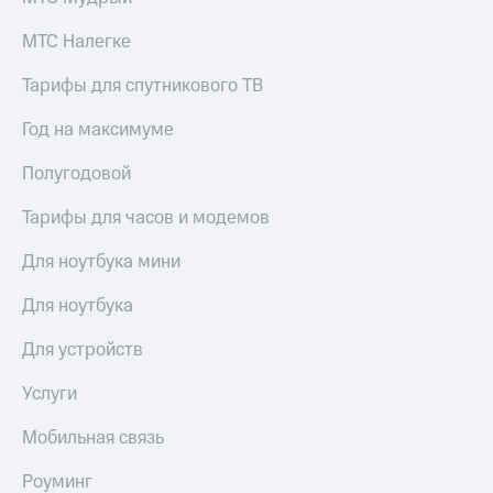
Premium
доступ
к геолокации
МТС Налегке
Подписка
Сертификаты
на гигабайты
Тарифы для спутникового ТВ
безопасности
интернета,
фильмы,
Год на максимуме
Всё
музыка
и многое
под
Полугодовой
другое
рукой
в Мой МТС
Тарифы для часов и модемов
Семейная
группа
Посмотрите,
Для ноутбука мини
что
Скидка
полезного
Для ноутбука
на тарифы,
есть
общие
в нашем
подписки
Для устройств
приложении
и услуги,
доступ
Услуги
КИОН
к геолокации
Мобильная связь
КИОН
Кино,
Музыка
музыка,
Роуминг
книги