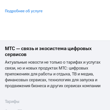
Интернет,
Выбрать
ТВ и телефон
красивый
для дома
номер
Подробнее об услуге
Заменить
Услуги
SIM-
карту
Личный
кабинет
Перейти
интернета
на
и
eSIM
МТС — связь и экосистема цифровых
ТВ
сервисов
Личный
Для дома
кабинет
Выберите
Актуальные новости не только о тарифах и услугах
спутникового
и подключите
связи, но и новых продуктах МТС: цифровых
ТВ
ТВ
приложениях для работы и отдыха, ТВ и медиа,
Скачать
с выгодным
приложение
финансовых сервисах, технологиях для запуска и
тарифом
Мой
продвижения бизнеса и других сервисах компании
МТС
Акции
Тарифы
Интернет,
Тарифы
ТВ и телефон
Видеонаблюдение
для дома