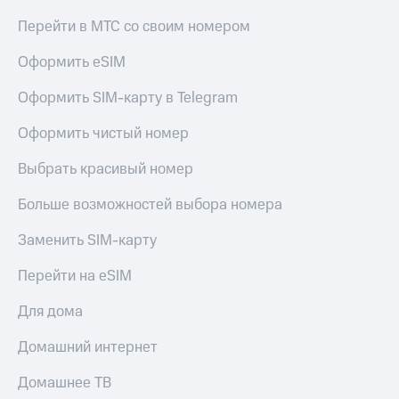
КИОН
и не
Перейти в МТС со своим номером
Строки
только
Оформить eSIM
Live
Безопасность
Гудок
Оформить SIM-карту в Telegram
Финансы
Мой
Оформить чистый номер
Детям
МТС
и родителям
Выбрать красивый номер
Все
Здоровье
приложения
и фитнес
Больше возможностей выбора номера
Инвестиции
Приложения
Заменить SIM-карту
от МТС
Получайте
Перейти на eSIM
доход
Акции
онлайн
Для дома
Приложения
Страхование
КИОН
Домашний интернет
Покупка
КИОН
полисов
Домашнее ТВ
Музыка
онлайн