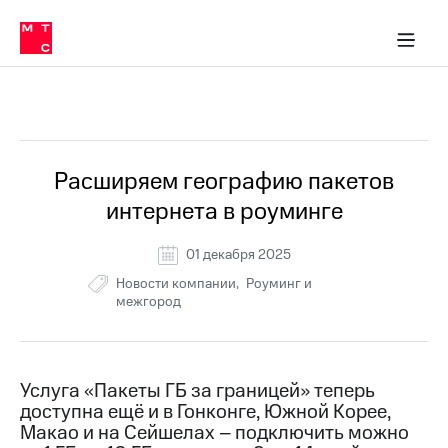
Перенести
ка 30% на связь
обильная связь
Сервисы и подписки
Интернет-магазин
Для дома
Скидка 30% на связь
Личные кабинеты
Финансы
Приложения
номер
ичные кабинеты
в МТС
Мобильная
связь
Все Новости
Тарифы
Интернет
и
ТВ
Услуги
Расширяем географию пакетов
Спутниковое
интернета в роуминге
ТВ
Роуминг
МТС
01 декабря 2025
Деньги
Новости компании
Роуминг и
Личный
межгород
кабинет
Мобильная связь
Скачать
Перенести
приложение
номер
Мой
в МТС
МТС
Услуга «Пакеты ГБ за границей» теперь
Акции
Тарифы
доступна ещё и в Гонконге, Южной Корее,
Макао и на Сейшелах – подключить можно
Скидка 30%
Услуги