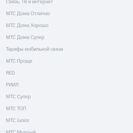
Связь, ТВ и интернет
для дома
Услуги
МТС Дома Отлично
149 ₽/
мес
Акции
МТС Дома Хорошо
МТС
Домашний
МТС Дома Супер
Premium
интернет
Подписка
Тарифы мобильной связи
Домашнее
на гигабайты
ТВ
интернета,
МТС Проще
фильмы,
Спутниковое
музыка
RED
ТВ
и многое
другое
РИИЛ
Перейти
в МТС
Семейная
МТС Супер
со своим
группа
номером
МТС ТОП
Скидка
Поддержка
на тарифы,
МТС Junior
общие
висы и подписки
подписки
МТС
МТС Мудрый
и услуги,