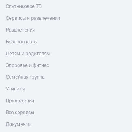
Спутниковое ТВ
КИОН
Скидка 30%
Строки
на связь
Сервисы и развлечения
Live
С картой
Развлечения
МТС
Гудок
Деньги
Безопасность
Мой
МТС
МТС
Детям и родителям
Накопления
Все
Откладывайте
Здоровье и фитнес
приложения
деньги
Финансы
и получайте
Семейная группа
Инвестиции
доход 15%
Утилиты
Получайте
Акции
доход
Условия
Приложения
онлайн
пополнения
Все сервисы
Страхование
Скидка
30%
Документы
Покупка
на связь
полисов