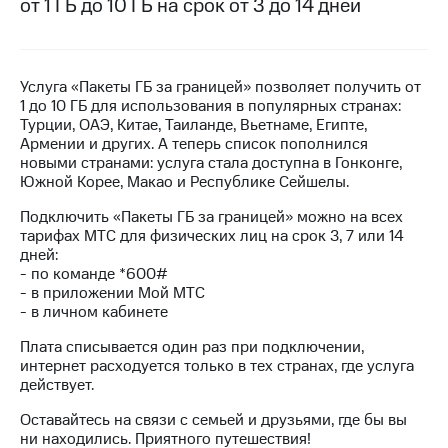
от 1 ГБ до 10 ГБ на срок от 3 до 14 дней
на связь
Роуминг
Тарифы
RED,
Услуга «Пакеты ГБ за границей» позволяет получить от
Семейная
РИИЛ
1 до 10 ГБ для использования в популярных странах:
группа
и МТС
Турции, ОАЭ, Китае, Таиланде, Вьетнаме, Египте,
Супер
Армении и других. А теперь список пополнился
Заказать
дешевле
новыми странами: услуга стала доступна в Гонконге,
SIM-
при
Южной Корее, Макао и Республике Сейшелы.
карту
оплате
с карты
Подключить «Пакеты ГБ за границей» можно на всех
Оформить
МТС
тарифах МТС для физических лиц на срок 3, 7 или 14
eSIM
Деньги
дней:
- по команде *600#
SIM-
Выберите
- в приложении Мой МТС
карта
и подключите
- в личном кабинете
для
ТВ
иностранцев
с выгодным
Плата списывается один раз при подключении,
тарифом
интернет расходуется только в тех странах, где услуга
Оформить
действует.
чистый
Тарифы
номер
Оставайтесь на связи с семьей и друзьями, где бы вы
ни находились. Приятного путешествия!