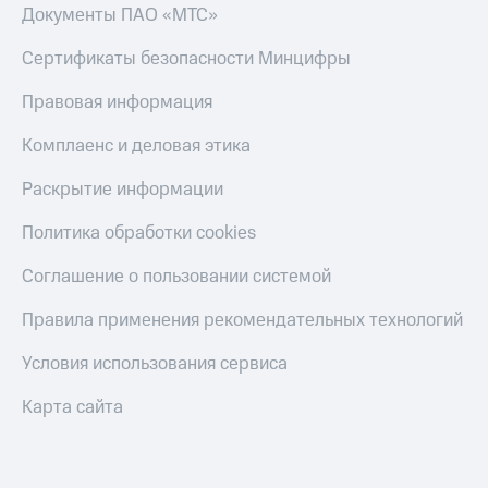
Документы ПАО «МТС»
онлайн
Тарифы
RED,
Скидка 30%
Сертификаты безопасности Минцифры
РИИЛ
на связь
и МТС Супер
Правовая информация
дешевле
С картой
при оплате
МТС
Комплаенс и деловая этика
с карты
Деньги
МТС Деньги
Раскрытие информации
МТС
Обзоры
Накопления
Политика обработки cookies
товаров
Откладывайте
Скидки
Соглашение о пользовании системой
деньги
до 40%
и получайте
доход 15%
Правила применения рекомендательных технологий
на смартфоны
Платежи
Условия использования сервиса
при
и
покупке
переводы
со связью
Карта сайта
МТС
Пополнить
номер
МТС