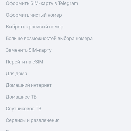
Оформить SIM-карту в Telegram
Услуги
149 ₽/
мес
Акции
Оформить чистый номер
МТС
Домашний
Выбрать красивый номер
Premium
интернет
Больше возможностей выбора номера
Подписка
Домашнее
на гигабайты
ТВ
интернета,
Заменить SIM-карту
фильмы,
Спутниковое
музыка
Перейти на eSIM
ТВ
и многое
другое
Для дома
Перейти
Семейная
в МТС
группа
Домашний интернет
со своим
номером
Скидка
Домашнее ТВ
на тарифы,
Поддержка
общие
Спутниковое ТВ
подписки
висы и подписки
и услуги,
Сервисы и развлечения
МТС
доступ
Premium
к геолокации