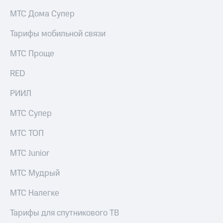
на связь
МТС Дома Супер
Роуминг
Тарифы
Тарифы мобильной связи
RED,
Семейная
РИИЛ
МТС Проще
группа
и МТС
Супер
RED
Заказать
дешевле
SIM-
при
карту
РИИЛ
оплате
с карты
Оформить
МТС
МТС Супер
eSIM
Деньги
МТС ТОП
SIM-
Выберите
карта
и подключите
МТС Junior
для
ТВ
иностранцев
с выгодным
МТС Мудрый
тарифом
Оформить
МТС Налегке
чистый
Тарифы
номер
Тарифы для спутникового ТВ
Интернет,