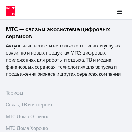
Перенести
ка 30% на связь
обильная связь
Сервисы и подписки
Интернет-магазин
Для дома
Скидка 30% на связь
Личные кабинеты
Финансы
Приложения
номер
ичные кабинеты
в МТС
Мобильная
связь
МТС — связь и экосистема цифровых
Тарифы
Интернет
сервисов
и
Актуальные новости не только о тарифах и услугах
ТВ
Услуги
связи, но и новых продуктах МТС: цифровых
Спутниковое
приложениях для работы и отдыха, ТВ и медиа,
ТВ
финансовых сервисах, технологиях для запуска и
Роуминг
продвижения бизнеса и других сервисах компании
МТС
Деньги
Личный
кабинет
Мобильная связь
Тарифы
Скачать
Перенести
приложение
номер
Связь, ТВ и интернет
Мой
в МТС
МТС
МТС Дома Отлично
Акции
Тарифы
МТС Дома Хорошо
Скидка 30%
Услуги