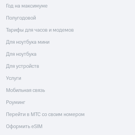
Выбрать
ТВ и телефон
Год на максимуме
красивый
для дома
номер
Полугодовой
Услуги
Заменить
SIM-
Тарифы для часов и модемов
Личный
карту
кабинет
интернета
Для ноутбука мини
Перейти
и
на
ТВ
Для ноутбука
eSIM
Личный
кабинет
Для устройств
Для дома
спутникового
Выберите
ТВ
Услуги
и подключите
Скачать
ТВ
приложение
Мобильная связь
с выгодным
Мой
тарифом
МТС
Роуминг
Акции
Тарифы
Перейти в МТС со своим номером
Интернет,
ТВ и телефон
Видеонаблюдение
Оформить eSIM
для дома
для дома