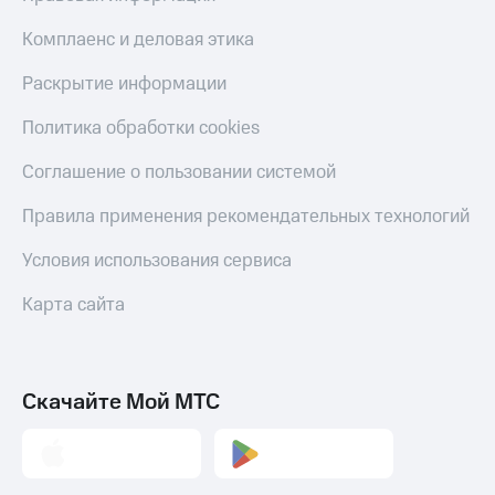
Live
Безопасность
Комплаенс и деловая этика
Гудок
Финансы
Раскрытие информации
Мой
Детям
МТС
и родителям
Политика обработки cookies
Все
Здоровье
Соглашение о пользовании системой
приложения
и фитнес
Правила применения рекомендательных технологий
Инвестиции
Приложения
от МТС
Получайте
Условия использования сервиса
доход
Акции
онлайн
Карта сайта
Страхование
Приложения
КИОН
Покупка
полисов
КИОН
Скачайте Мой МТС
онлайн
Музыка
Скидка 30%
на связь
КИОН
Строки
С картой