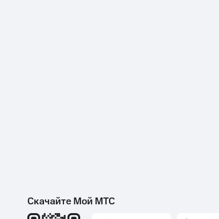
Тарифы RED, РИИЛ и МТС Супер дешев
Обзоры товаров
Скидки до 40%
на смартфоны
при покупке со связью МТС
Скачайте Мой МТС