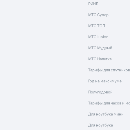
ильмы, музыка и многое другое
РИИЛ
ive
Гудок
Мой МТС
Все приложения
МТС Супер
услуги, доступ к геолокации
МТС ТОП
МТС Junior
МТС Мудрый
 в нашем приложении
МТС Налегке
ive
Гудок
Мой МТС
Все приложения
Инвестиции
ход 15%
ер МТС
Настройки автоплатежа
Пополнить номер др
Тарифы для спутников
 на карту
МТС Pay
Оплата по QR-коду за границей
Год на максимуме
ые часы и трекеры
Умный дом
Планшеты
Акции и 
Полугодовой
Тарифы для часов и м
ход 15%
Для ноутбука мини
Для ноутбука