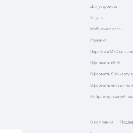
Для устройств
ле при оплате с карты МТС Деньги
Услуги
Мобильная связь
Роуминг
Перейти в МТС со св
Оформить eSIM
Оформить SIM-карту в
Оформить чистый но
Выбрать красивый но
О компании
Подде