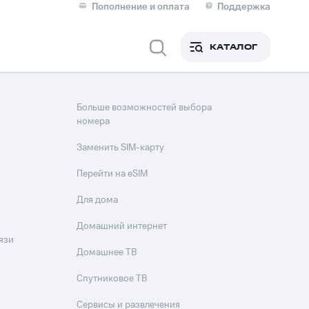
Пополнение и оплата
Поддержка
Скидка 30% на связь
Личные кабинеты
КАТАЛОГ
Мобильная связь
IM-карта для иностранцев
Больше возможностей выбора
M
номера
Для дома
Заменить SIM-карту
Перейти на eSIM
оим номером
Поддержка
Для дома
Сервисы и подписки
ой МТС
Домашний интернет
язи
Домашнее ТВ
фитнес
Приложения от МТС
Спутниковое ТВ
Сервисы и развлечения