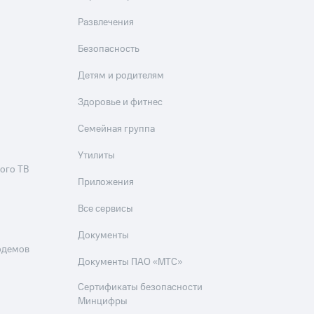
Приложения
Развлечения
Финансы
Безопасность
Детям и родителям
Здоровье и фитнес
Семейная группа
Утилиты
угого оператора
Оплата
ого ТВ
Приложения
Интернет-магазин
Все сервисы
скидки
Все товары
Документы
одемов
Документы ПАО «МТС»
Сертификаты безопасности
Минцифры